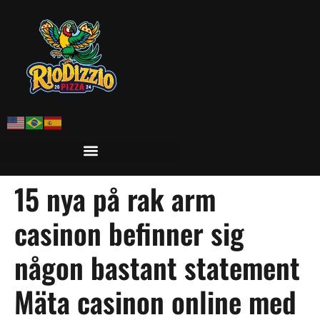
15 nya på rak arm
casinon befinner sig
någon bastant statement
Mäta casinon online med