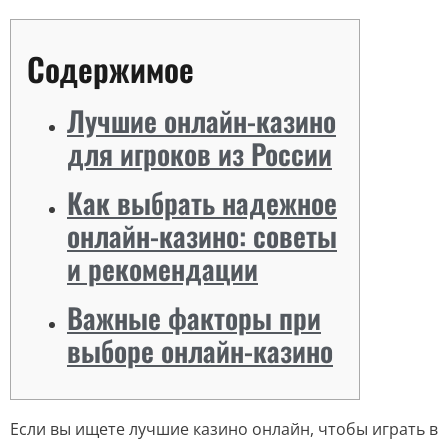
Содержимое
Лучшие онлайн-казино
для игроков из России
Как выбрать надежное
онлайн-казино: советы
и рекомендации
Важные факторы при
выборе онлайн-казино
Если вы ищете лучшие казино онлайн, чтобы играть в