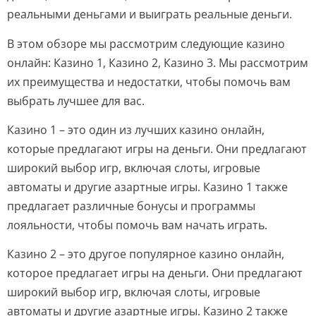
реальными деньгами и выиграть реальные деньги.
В этом обзоре мы рассмотрим следующие казино
онлайн: Казино 1, Казино 2, Казино 3. Мы рассмотрим
их преимущества и недостатки, чтобы помочь вам
выбрать лучшее для вас.
Казино 1 – это один из лучших казино онлайн,
которые предлагают игры на деньги. Они предлагают
широкий выбор игр, включая слоты, игровые
автоматы и другие азартные игры. Казино 1 также
предлагает различные бонусы и программы
лояльности, чтобы помочь вам начать играть.
Казино 2 – это другое популярное казино онлайн,
которое предлагает игры на деньги. Они предлагают
широкий выбор игр, включая слоты, игровые
автоматы и другие азартные игры. Казино 2 также