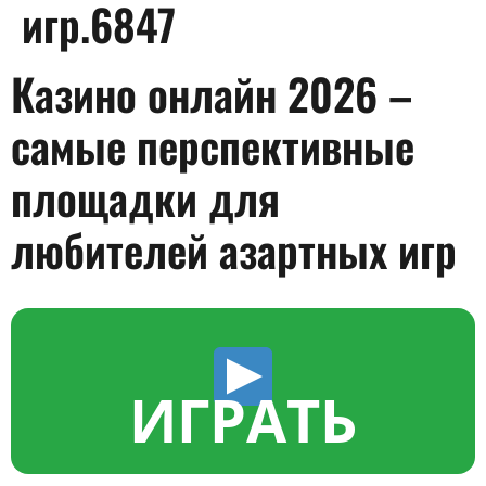
игр.6847
Казино онлайн 2026 –
самые перспективные
площадки для
любителей азартных игр
ИГРАТЬ