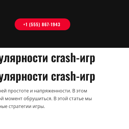
+1 (555) 867-1943
улярности crash-игр
улярности crash-игр
оей простоте и напряженности. В этом
ой момент обрушиться. В этой статье мы
ные стратегии игры.