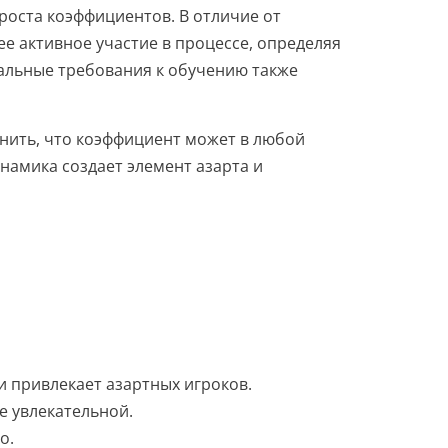
 роста коэффициентов. В отличие от
ее активное участие в процессе, определяя
альные требования к обучению также
мнить, что коэффициент может в любой
намика создает элемент азарта и
 привлекает азартных игроков.
е увлекательной.
о.