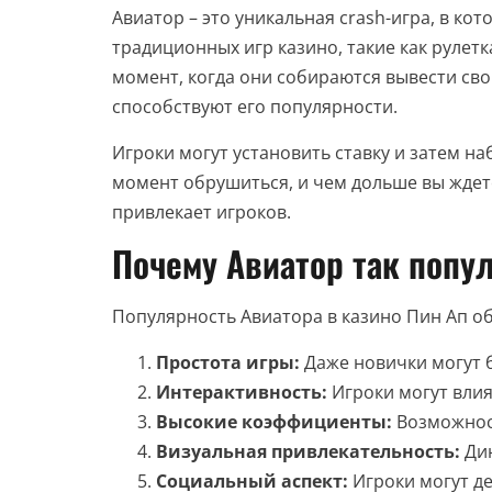
Авиатор – это уникальная crash-игра, в ко
традиционных игр казино, такие как рулет
момент, когда они собираются вывести с
способствуют его популярности.
Игроки могут установить ставку и затем 
момент обрушиться, и чем дольше вы ждете
привлекает игроков.
Почему Авиатор так попу
Популярность Авиатора в казино Пин Ап о
Простота игры:
Даже новички могут б
Интерактивность:
Игроки могут влият
Высокие коэффициенты:
Возможност
Визуальная привлекательность:
Дин
Социальный аспект:
Игроки могут де