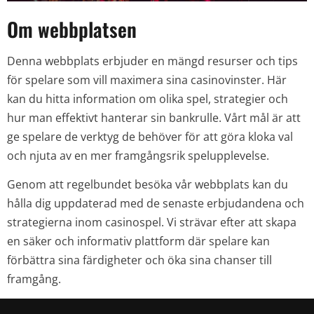
Om webbplatsen
Denna webbplats erbjuder en mängd resurser och tips
för spelare som vill maximera sina casinovinster. Här
kan du hitta information om olika spel, strategier och
hur man effektivt hanterar sin bankrulle. Vårt mål är att
ge spelare de verktyg de behöver för att göra kloka val
och njuta av en mer framgångsrik spelupplevelse.
Genom att regelbundet besöka vår webbplats kan du
hålla dig uppdaterad med de senaste erbjudandena och
strategierna inom casinospel. Vi strävar efter att skapa
en säker och informativ plattform där spelare kan
förbättra sina färdigheter och öka sina chanser till
framgång.