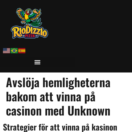
Avslöja hemligheterna
bakom att vinna på
casinon med Unknown
Strategier för att vinna på kasinon