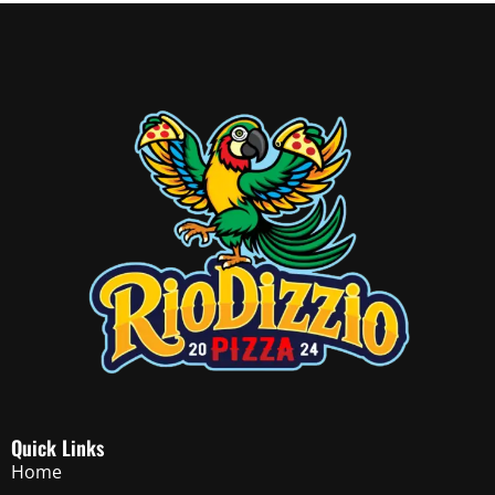
Quick Links
Home