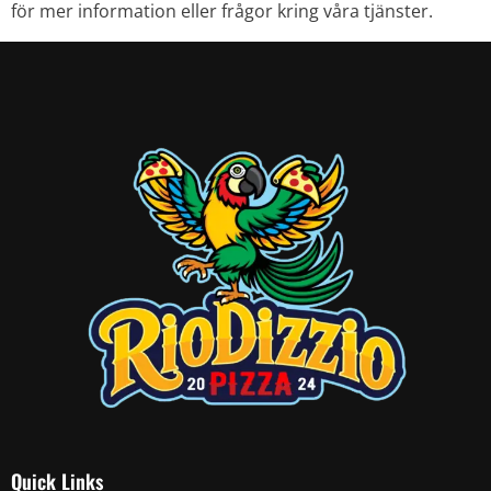
för mer information eller frågor kring våra tjänster.
Quick Links