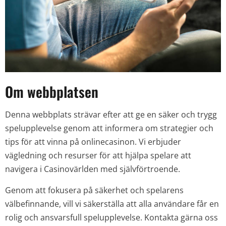
Om webbplatsen
Denna webbplats strävar efter att ge en säker och trygg
spelupplevelse genom att informera om strategier och
tips för att vinna på onlinecasinon. Vi erbjuder
vägledning och resurser för att hjälpa spelare att
navigera i Casinovärlden med självförtroende.
Genom att fokusera på säkerhet och spelarens
välbefinnande, vill vi säkerställa att alla användare får en
rolig och ansvarsfull spelupplevelse. Kontakta gärna oss