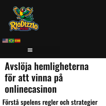
Avslöja hemligheterna
för att vinna på
onlinecasinon
Förstå spelens regler och strategier