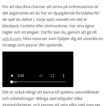
För att öka dina chanser att vinna på onlinecasinon är
det avgörande att du har en djupgående förståelse för
de spel du deltar i. Varje spel, oavsett om det är
blackjack, roulette eller slotmaskiner, har sina egna
regler och strategier. Därför kan du, genom att gå till
urb-it.com
, hitta resurser som hjälper dig att utveckla en
strategi som passar ditt spelande.
Det är också viktigt att känna till spelens sannolikheter
och utbetalningar. Många spel erbjuder olika
vinstmöjligheter, och genom att veta vilka spel som ger