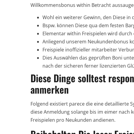
Willkommensbonus within Betracht aussaugen. 
Wohl ein weiterer Gewinn, den Diese in 
Bspw. können Diese qua dem festen Barg
Elementar within Freispielen wird durc
Anliegend unserem Neukundenbonus konnt
Freispiele inoffizieller mitarbeiter Ver
Dies Auswählen das geprüften Boni unte
nach der sicheren ferner lizenzierten G
Diese Dinge solltest respo
anmerken
Folgend existiert parece die eine detaillierte
diese Anmeldung solange bis im eimer nach k
Freispielen pro Neukunden andienen.