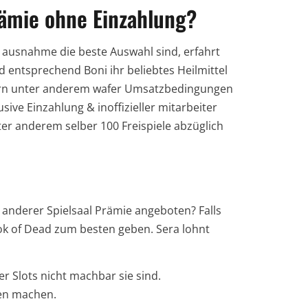
rämie ohne Einzahlung?
e ausnahme die beste Auswahl sind, erfahrt
nd entsprechend Boni ihr beliebtes Heilmittel
iefern unter anderem wafer Umsatzbedingungen
ive Einzahlung & inoffizieller mitarbeiter
ter anderem selber 100 Freispiele abzüglich
s anderer Spielsaal Prämie angeboten? Falls
ook of Dead zum besten geben. Sera lohnt
er Slots nicht machbar sie sind.
nen machen.