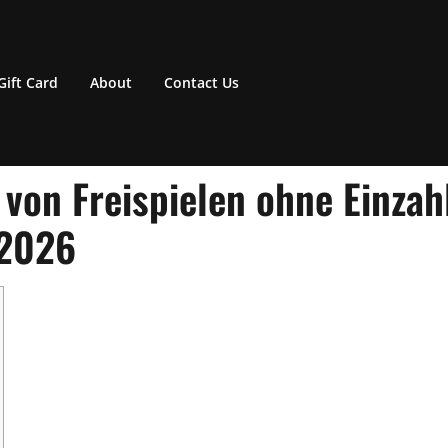
Gift Card
About
Contact Us
von Freispielen ohne Einzahl
 2026