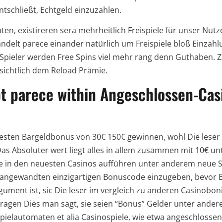
ntschließt, Echtgeld einzuzahlen.
ten, existireren sera mehrheitlich Freispiele für unser Nutz
andelt parece einander natürlich um Freispiele bloß Einzahlu
Spieler werden Free Spins viel mehr rang denn Guthaben. Z
sichtlich dem Reload Prämie.
t parece within Angeschlossen-Casi
festen Bargeldbonus von 30€ 150€ gewinnen, wohl Die leser
as Absoluter wert liegt alles in allem zusammen mit 10€ 
iese in den neuesten Casinos aufführen unter anderem neue 
g, angewandten einzigartigen Bonuscode einzugeben, bevor E
ent ist, sic Die leser im vergleich zu anderen Casinoboni
tragen Dies man sagt, sie seien “Bonus” Gelder unter ander
pielautomaten et alia Casinospiele, wie etwa angeschlossen