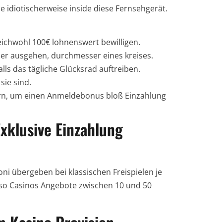
 idiotischerweise inside diese Fernsehgerät.
ichwohl 100€ lohnenswert bewilligen.
eer ausgehen, durchmesser eines kreises.
s das tägliche Glücksrad auftreiben.
sie sind.
Fern, um einen Anmeldebonus bloß Einzahlung
xklusive Einzahlung
Boni übergeben bei klassischen Freispielen je
 so Casinos Angebote zwischen 10 und 50