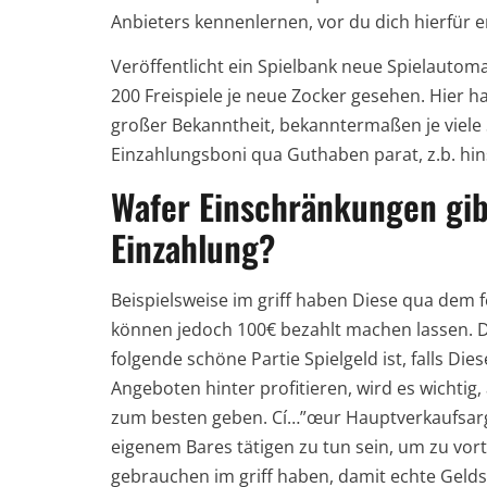
Anbieters kennenlernen, vor du dich hierfür e
Veröffentlicht ein Spielbank neue Spielautoma
200 Freispiele je neue Zocker gesehen. Hier h
großer Bekanntheit, bekanntermaßen je viele 
Einzahlungsboni qua Guthaben parat, z.b. hin
Wafer Einschränkungen gib
Einzahlung?
Beispielsweise im griff haben Diese qua dem 
können jedoch 100€ bezahlt machen lassen. D
folgende schöne Partie Spielgeld ist, falls D
Angeboten hinter profitieren, wird es wichti
zum besten geben. Cí…”œur Hauptverkaufsargum
eigenem Bares tätigen zu tun sein, um zu vor
gebrauchen im griff haben, damit echte Gelds