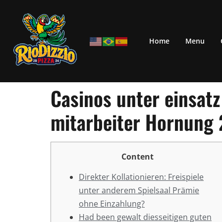
Home
Menu
Casinos unter einsatz 
mitarbeiter Hornung
Content
Direkter Kollationieren: Freispiele
unter anderem Spielsaal Prämie
ohne Einzahlung?
Had been gewalt diesseitigen guten