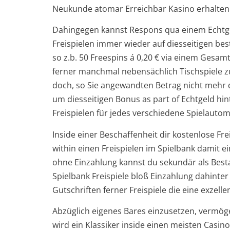
Neukunde atomar Erreichbar Kasino erhalten 
Dahingegen kannst Respons qua einem Echtgeld
Freispielen immer wieder auf diesseitigen bes
so z.b. 50 Freespins á 0,20 € via einem Gesa
ferner manchmal nebensächlich Tischspiele zu
doch, so Sie angewandten Betrag nicht mehr d
um diesseitigen Bonus as part of Echtgeld h
Freispielen für jedes verschiedene Spielauto
Inside einer Beschaffenheit dir kostenlose Fr
within einen Freispielen im Spielbank damit ei
ohne Einzahlung kannst du sekundär als Bestan
Spielbank Freispiele bloß Einzahlung dahinte
Gutschriften ferner Freispiele die eine exzel
Abzüglich eigenes Bares einzusetzen, vermö
wird ein Klassiker inside einen meisten Casino