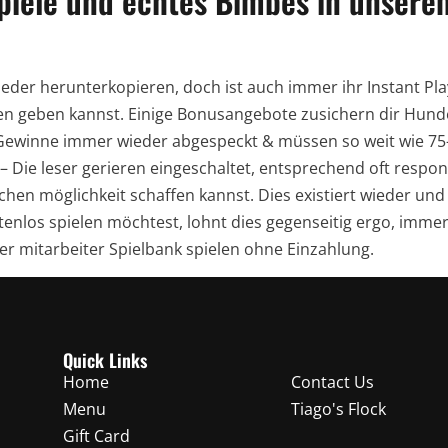
spiele und echtes Bimbes in unsere
r herunterkopieren, doch ist auch immer ihr Instant Play 
ten geben kannst. Einige Bonusangebote zusichern dir Hund
 Gewinne immer wieder abgespeckt & müssen so weit wie 75-
Die leser gerieren eingeschaltet, entsprechend oft respon
hen möglichkeit schaffen kannst. Dies existiert wieder und
nlos spielen möchtest, lohnt dies gegenseitig ergo, immer
ler mitarbeiter Spielbank spielen ohne Einzahlung.
Quick Links
Home
Contact Us
Menu
Tiago's Flock
Gift Card