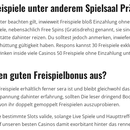
reispiele unter anderem Spielsaal P
er beachten gilt, inwieweit Freispiele bloß Einzahlung ohn
iele, nebensächlich Free Spins (Gratisdrehs) genannt, sie si
lstätte dahinter reizen. Du solltest jedoch anmerken, inw
üttung gültigkeit haben. Respons kannst 30 Freispiele exklus
inken inside viele Casinos 50 Freispiele ohne Einzahlung un
en guten Freispielbonus aus?
eispiele erhältlich ferner sera ist und bleibt gleichwohl da
 Spannung dahinter erfahrung, sollten Die leser dringend B
 von ihr doppelt gemoppelt Freispielen auszuprobieren.
e bestimmte Slots valide, solange Live Spiele und Haupttreff
of unseren besten Casinos damit exorbitant hinter das ren