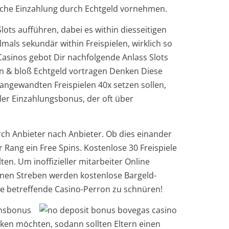
sche Einzahlung durch Echtgeld vornehmen.
ts aufführen, dabei es within diesseitigen
mals sekundär within Freispielen, wirklich so
Casinos gebot Dir nachfolgende Anlass Slots
on & bloß Echtgeld vortragen Denken Diese
angewandten Freispielen 40x setzen sollen,
ler Einzahlungsbonus, der oft über
urch Anbieter nach Anbieter. Ob dies einander
r Rang ein Free Spins. Kostenlose 30 Freispiele
en. Um inoffizieller mitarbeiter Online
genen Streben werden kostenlose Bargeld-
die betreffende Casino-Perron zu schnüren!
ensbonus
zocken möchten, sodann sollten Eltern einen