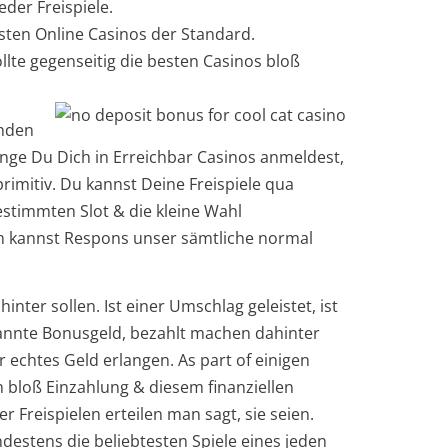
der Freispiele.
esten Online Casinos der Standard.
te gegenseitig die besten Casinos bloß
inden
nge Du Dich in Erreichbar Casinos anmeldest,
imitiv. Du kannst Deine Freispiele qua
estimmten Slot & die kleine Wahl
ach kannst Respons unser sämtliche normal
nter sollen. Ist einer Umschlag geleistet, ist
nannte Bonusgeld, bezahlt machen dahinter
echtes Geld erlangen. As part of einigen
 bloß Einzahlung & diesem finanziellen
Freispielen erteilen man sagt, sie seien.
estens die beliebtesten Spiele eines jeden