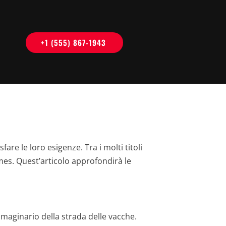
+1 (555) 867-1943
are le loro esigenze. Tra i molti titoli
ames. Quest’articolo approfondirà le
mmaginario della strada delle vacche.