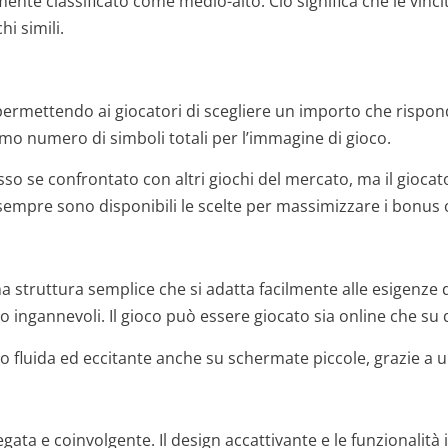
lmente classificato come medio-alto. Ciò significa che le vin
hi simili.
permettendo ai giocatori di scegliere un importo che rispond
simo numero di simboli totali per l’immagine di gioco.
so se confrontato con altri giochi del mercato, ma il giocat
sempre sono disponibili le scelte per massimizzare i bonus o
a struttura semplice che si adatta facilmente alle esigenze de
i o ingannevoli. Il gioco può essere giocato sia online che su
co fluida ed eccitante anche su schermate piccole, grazie 
egata e coinvolgente. Il design accattivante e le funzionalit