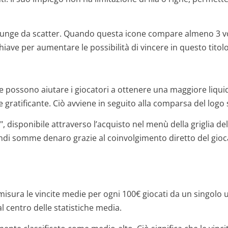
d" funge da scatter. Quando questa icone compare almeno 3 v
hiave per aumentare le possibilità di vincere in questo titolo
che possono aiutare i giocatori a ottenere una maggiore liquid
atificante. Ciò avviene in seguito alla comparsa del logo s
", disponibile attraverso l’acquisto nel menù della griglia del
di somme denaro grazie al coinvolgimento diretto del giocat
 misura le vincite medie per ogni 100€ giocati da un singolo 
al centro delle statistiche media.