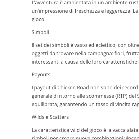
L’avventura è ambientata in un ambiente rustico,
un’impressione di freschezza e leggerezza. La
gioco.
Simboli
Il set dei simboli è vasto ed eclettico, con o
oggetti da trovare nella campagna: fiori, frut
interessanti a causa delle loro caratteristiche s
Payouts
I payout di Chicken Road non sono dei record a
generale di ritorno alle scommesse (RTP) del 9
equilibrata, garantendo un tasso di vincita rag
Wilds e Scatters
La caratteristica wild del gioco è la vacca alat
simboli per creare nuove combinazioni vincent