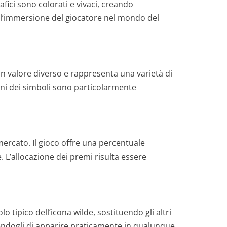
afici sono colorati e vivaci, creando
o l’immersione del giocatore nel mondo del
 un valore diverso e rappresenta una varietà di
uni dei simboli sono particolarmente
mercato. Il gioco offre una percentuale
. L’allocazione dei premi risulta essere
o tipico dell’icona wilde, sostituendo gli altri
tendogli di apparire praticamente in qualunque