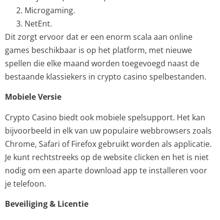
Microgaming.
NetEnt.
Dit zorgt ervoor dat er een enorm scala aan online
games beschikbaar is op het platform, met nieuwe
spellen die elke maand worden toegevoegd naast de
bestaande klassiekers in crypto casino spelbestanden.
Mobiele Versie
Crypto Casino biedt ook mobiele spelsupport. Het kan
bijvoorbeeld in elk van uw populaire webbrowsers zoals
Chrome, Safari of Firefox gebruikt worden als applicatie.
Je kunt rechtstreeks op de website clicken en het is niet
nodig om een aparte download app te installeren voor
je telefoon.
Beveiliging & Licentie