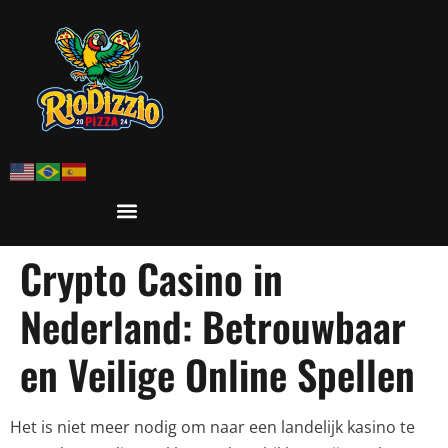
Crypto Casino in
Nederland: Betrouwbaar
en Veilige Online Spellen
Het is niet meer nodig om naar een landelijk kasino te