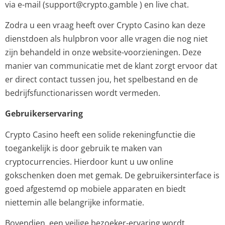
via e-mail (support@crypto.gamble ) en live chat.
Zodra u een vraag heeft over Crypto Casino kan deze
dienstdoen als hulpbron voor alle vragen die nog niet
zijn behandeld in onze website-voorzieningen. Deze
manier van communicatie met de klant zorgt ervoor dat
er direct contact tussen jou, het spelbestand en de
bedrijfsfunctionarissen wordt vermeden.
Gebruikerservaring
Crypto Casino heeft een solide rekeningfunctie die
toegankelijk is door gebruik te maken van
cryptocurrencies. Hierdoor kunt u uw online
gokschenken doen met gemak. De gebruikersinterface is
goed afgestemd op mobiele apparaten en biedt
niettemin alle belangrijke informatie.
Bovendien, een veilige bezoeker-ervaring wordt