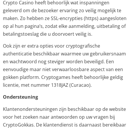
Crypto Casino heeft behoorlijk wat inspanningen
geleverd om de bezoeker ervaring zo veilig mogelijk te
maken. Zo hebben ze SSL-encrypties (https) aangesloten
op al hun pagina’s, zodat elke aanmelding, uitbetaling of
betalingstoeslag die u doorvoert veilig is.
Ook zijn er extra opties voor cryptografische
authenticatie beschikbaar waarmee uw gebruikersnaam
en wachtwoord nog steviger worden beveiligd. Een
eenvoudige maar niet verwaarloosbare aspect van een
gokken platform. Cryptogames heeft behoorlijke geldig
licentie, met nummer 1318JAZ (Curacao).
Ondersteuning
Klantenondersteuningen zijn beschikbaar op de website
voor het zoeken naar antwoorden op uw vragen bij
CryptoGokkas. De klantendienst is daarnaast bereikbaar