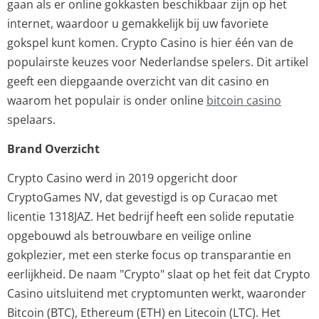
gaan als er online gokkasten beschikbaar zijn op het
internet, waardoor u gemakkelijk bij uw favoriete
gokspel kunt komen. Crypto Casino is hier één van de
populairste keuzes voor Nederlandse spelers. Dit artikel
geeft een diepgaande overzicht van dit casino en
waarom het populair is onder online
bitcoin casino
spelaars.
Brand Overzicht
Crypto Casino werd in 2019 opgericht door
CryptoGames NV, dat gevestigd is op Curacao met
licentie 1318JAZ. Het bedrijf heeft een solide reputatie
opgebouwd als betrouwbare en veilige online
gokplezier, met een sterke focus op transparantie en
eerlijkheid. De naam "Crypto" slaat op het feit dat Crypto
Casino uitsluitend met cryptomunten werkt, waaronder
Bitcoin (BTC), Ethereum (ETH) en Litecoin (LTC). Het