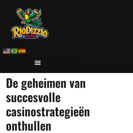
De geheimen van
succesvolle
casinostrategieën
onthullen