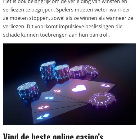
Het is ook belangrijk om de verleiding van winsten en
verliezen te begrijpen. Spelers moeten weten wanneer
ze moeten stoppen, zowel als ze winnen als wanneer ze
verliezen. Dit voorkomt impulsieve beslissingen die
schade kunnen toebrengen aan hun bankroll.
Vind de beste online casino’s