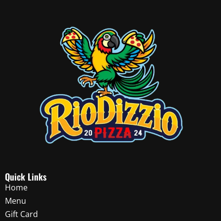
Quick Links
Home
Menu
Gift Card