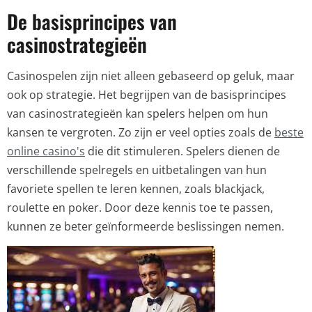
De basisprincipes van
casinostrategieën
Casinospelen zijn niet alleen gebaseerd op geluk, maar
ook op strategie. Het begrijpen van de basisprincipes
van casinostrategieën kan spelers helpen om hun
kansen te vergroten. Zo zijn er veel opties zoals de
beste
online casino's
die dit stimuleren. Spelers dienen de
verschillende spelregels en uitbetalingen van hun
favoriete spellen te leren kennen, zoals blackjack,
roulette en poker. Door deze kennis toe te passen,
kunnen ze beter geïnformeerde beslissingen nemen.