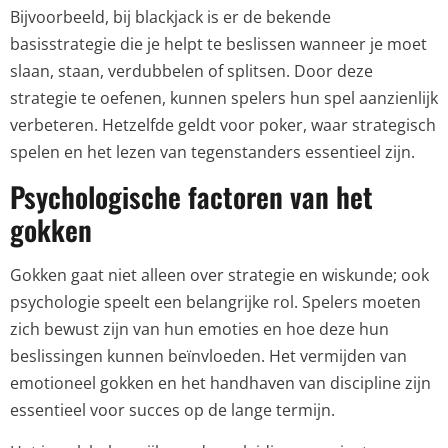
Bijvoorbeeld, bij blackjack is er de bekende
basisstrategie die je helpt te beslissen wanneer je moet
slaan, staan, verdubbelen of splitsen. Door deze
strategie te oefenen, kunnen spelers hun spel aanzienlijk
verbeteren. Hetzelfde geldt voor poker, waar strategisch
spelen en het lezen van tegenstanders essentieel zijn.
Psychologische factoren van het
gokken
Gokken gaat niet alleen over strategie en wiskunde; ook
psychologie speelt een belangrijke rol. Spelers moeten
zich bewust zijn van hun emoties en hoe deze hun
beslissingen kunnen beïnvloeden. Het vermijden van
emotioneel gokken en het handhaven van discipline zijn
essentieel voor succes op de lange termijn.