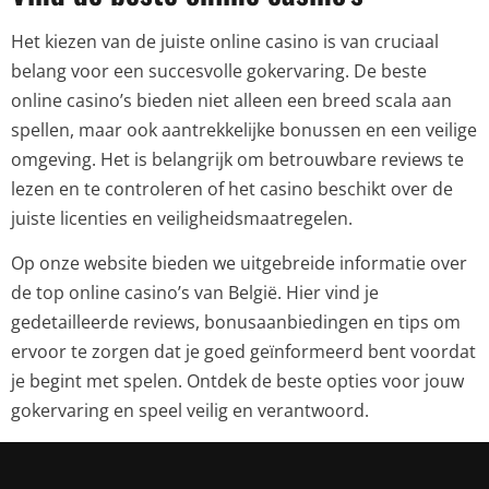
Het kiezen van de juiste online casino is van cruciaal
belang voor een succesvolle gokervaring. De beste
online casino’s bieden niet alleen een breed scala aan
spellen, maar ook aantrekkelijke bonussen en een veilige
omgeving. Het is belangrijk om betrouwbare reviews te
lezen en te controleren of het casino beschikt over de
juiste licenties en veiligheidsmaatregelen.
Op onze website bieden we uitgebreide informatie over
de top online casino’s van België. Hier vind je
gedetailleerde reviews, bonusaanbiedingen en tips om
ervoor te zorgen dat je goed geïnformeerd bent voordat
je begint met spelen. Ontdek de beste opties voor jouw
gokervaring en speel veilig en verantwoord.