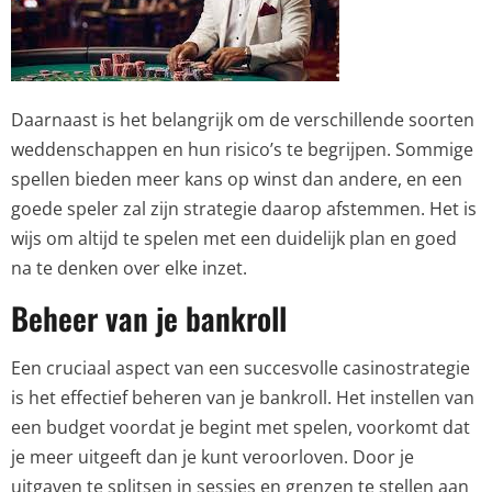
Daarnaast is het belangrijk om de verschillende soorten
weddenschappen en hun risico’s te begrijpen. Sommige
spellen bieden meer kans op winst dan andere, en een
goede speler zal zijn strategie daarop afstemmen. Het is
wijs om altijd te spelen met een duidelijk plan en goed
na te denken over elke inzet.
Beheer van je bankroll
Een cruciaal aspect van een succesvolle casinostrategie
is het effectief beheren van je bankroll. Het instellen van
een budget voordat je begint met spelen, voorkomt dat
je meer uitgeeft dan je kunt veroorloven. Door je
uitgaven te splitsen in sessies en grenzen te stellen aan