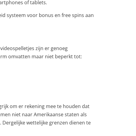
artphones of tablets.
eid systeem voor bonus en free spins aan
ideospelletjes zijn er genoeg
orm omvatten maar niet beperkt tot:
ngrijk om er rekening mee te houden dat
 men niet naar Amerikaanse staten als
ergelijke wettelijke grenzen dienen te