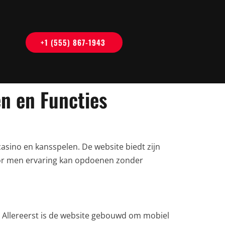
+1 (555) 867-1943
n en Functies
 casino en kansspelen. De website biedt zijn
door men ervaring kan opdoenen zonder
 Allereerst is de website gebouwd om mobiel