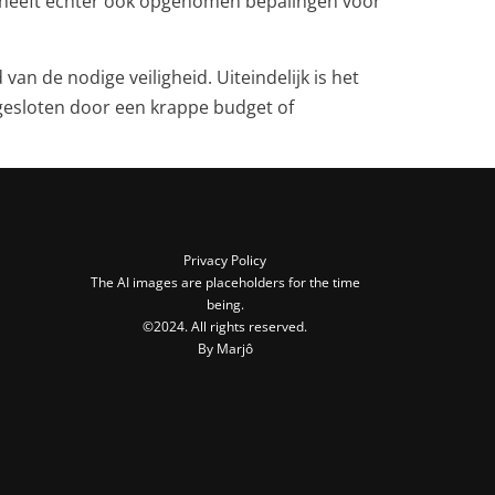
o heeft echter ook opgenomen bepalingen voor
van de nodige veiligheid. Uiteindelijk is het
gesloten door een krappe budget of
Privacy Policy
The AI images are placeholders for the time
being.
©2024. All rights reserved.
By Marjô