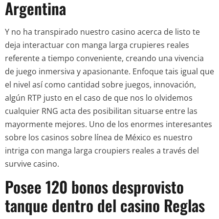
Argentina
Y no ha transpirado nuestro casino acerca de listo te
deja interactuar con manga larga crupieres reales
referente a tiempo conveniente, creando una vivencia
de juego inmersiva y apasionante. Enfoque tais igual que
el nivel así­ como cantidad sobre juegos, innovación,
algún RTP justo en el caso de que nos lo olvidemos
cualquier RNG acta des posibilitan situarse entre las
mayormente mejores. Uno de los enormes interesantes
sobre los casinos sobre línea de México es nuestro
intriga con manga larga croupiers reales a través del
survive casino.
Posee 120 bonos desprovisto
tanque dentro del casino Reglas