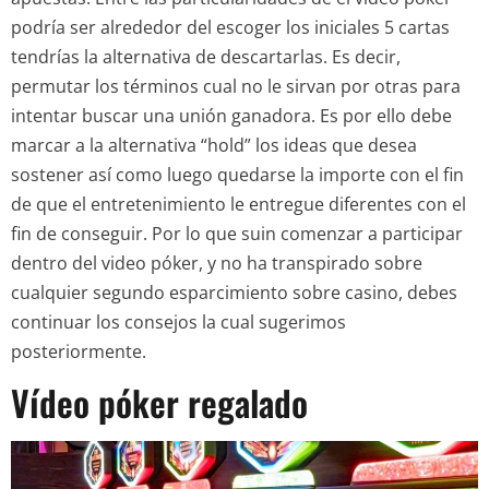
podrí­a ser alrededor del escoger los iniciales 5 cartas
tendrí­as la alternativa de descartarlas. Es decir,
permutar los términos cual no le sirvan por otras para
intentar buscar una unión ganadora. Es por ello debe
marcar a la alternativa “hold” los ideas que desea
sostener así­ como luego quedarse la importe con el fin
de que el entretenimiento le entregue diferentes con el
fin de conseguir. Por lo que suin comenzar a participar
dentro del video póker, y no ha transpirado sobre
cualquier segundo esparcimiento sobre casino, debes
continuar los consejos la cual sugerimos
posteriormente.
Vídeo póker regalado