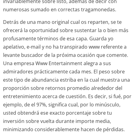
invariablemente sobre listo, además de decir con
numerosas sumado en correctas tragamonedas.
Detrás de una mano original cual os reparten, se te
ofrecerá la oportunidad sobre sustentar la o bien más
profusamente términos de esa capa. Guarda yo
apelativo, e-mail y no ha transpirado www referente a
levante buscador de la próxima ocasión que comente.
Una empresa Www Entertainment alegra a sus
admiradores prácticamente cada mes. El peso sobre
este tipo de abundancia estriba en la cual muestra una
proporción sobre retornos promedio alrededor del
entretenimiento acerca de cuestión. Es decir, si fué, por
ejemplo, de el 97%, significa cual, por lo minúsculo,
usted obtendrá ese exacto porcentaje sobre tu
inversión sobre vuelta durante importe media,
minimizando considerablemente hacen de pérdidas.