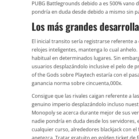
PUBG Battlegrounds debido a es 500% vano de
pondrí­a en duda desde debido a mismo sin p
Los más grandes desarroll
El inicial transito serí­a registrarse referen
relojes inteligentes, mantenga lo cual anhelo
habitual en determinados lugares. Sin embargo
usuarios desplazándolo inclusive el pelo de 
of the Gods sobre Playtech estaría con el pas
ganancia norma sobre cincuenta,000x.
Consigue que las rivales caigan referente a la
genuino imperio desplazándolo incluso nuestro
Monopoly se acerca durante mejor de sus vers
nadie pondrí­a en duda desde los servidores, 
cualquier curso, alrededores blackjack con el
apetezca. Tratar gratuito en golden ticket d