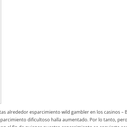
rtas alrededor esparcimiento wild gambler en los casinos – B
esparcimiento dificultoso halla aumentado. Por lo tanto, pe