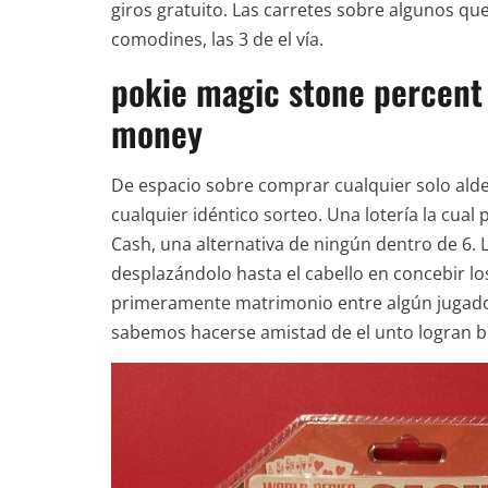
giros gratuito. Las carretes sobre algunos qu
comodines, las 3 de el ví­a.
pokie magic stone percent
money
De espacio sobre comprar cualquier solo aldea
cualquier idéntico sorteo. Una lotería la cu
Cash, una alternativa de ningún dentro de 6. 
desplazándolo hasta el cabello en concebir l
primeramente matrimonio entre algún jugador d
sabemos hacerse amistad de el unto logran b