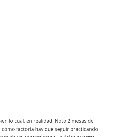
ien lo cual, en realidad. Noto 2 mesas de
ro como factoría hay que seguir practicando