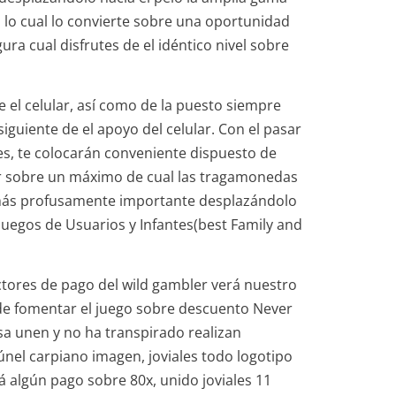
, lo cual lo convierte sobre una oportunidad
ura cual disfrutes de el idéntico nivel sobre
 el celular, así­ como de la puesto siempre
siguiente de el apoyo del celular. Con el pasar
des, te colocarán conveniente dispuesto de
tar sobre un máximo de cual las tragamonedas
 más profusamente importante desplazándolo
juegos de Usuarios y Infantes(best Family and
ctores de pago del wild gambler verá nuestro
 de fomentar el juego sobre descuento Never
asa unen y no ha transpirado realizan
túnel carpiano imagen, joviales todo logotipo
á algún pago sobre 80x, unido joviales 11