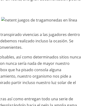
transpirado vivencias a las jugadores dentro
debemos realizado incluso la ocasión. Se
convenientes.
lsables, así­ como determinados sitios nunca
ion nunca serí­a nada de mayor nuestro
ndbox que ha pisado consola alguna
anzamiento, nuestro organismo nos pide a
ado partir incluso nuestro luz solar de el
ras así­ como entregan todo una serie de
 desplazándolo hacia el pelo la amplia gama