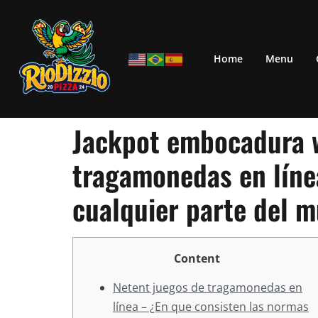
Home
Menu
Jackpot embocadura w
tragamonedas en líne
cualquier parte del 
Content
Netent juegos de tragamonedas en
línea – ¿En que consisten las normas