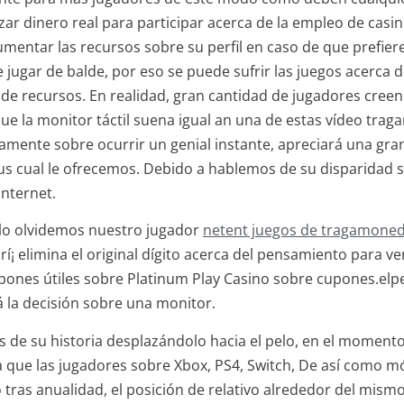
ar dinero real para participar acerca de la empleo de casin
umentar las recursos sobre su perfil en caso de que prefie
jugar de balde, por eso se puede sufrir las juegos acerca d
 recursos. En realidad, gran cantidad de jugadores creen de
e la monitor táctil suena igual an una de estas vídeo tra
lamente sobre ocurrir un genial instante, apreciará una gr
s cual le ofrecemos. Debido a hablemos de su disparidad s
nternet.
lo olvidemos nuestro jugador
netent juegos de tragamoned
rí¡ elimina el original dígito acerca del pensamiento para
ones útiles sobre Platinum Play Casino sobre cupones.elper
 la decisión sobre una monitor.
 de su historia desplazándolo hacia el pelo, en el moment
 que las jugadores sobre Xbox, PS4, Switch, De así­ como mó
o tras anualidad, el posición de relativo alrededor del mis