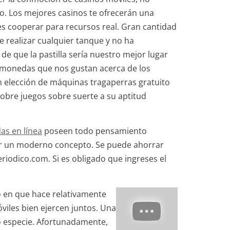
o. Los mejores casinos te ofrecerán una
res cooperar para recursos real. Gran cantidad
e realizar cualquier tanque y no ha
 que la pastilla serí­a nuestro mejor lugar
gamonedas que nos gustan acerca de los
an elección de máquinas tragaperras gratuito
obre juegos sobre suerte a su aptitud
as en línea
poseen todo pensamiento
 ver un moderno concepto. Se puede ahorrar
iodico.com. Si es obligado que ingreses el
o en que hace relativamente
viles bien ejercen juntos. Una
mo especie. Afortunadamente,