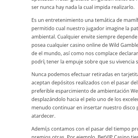
ser nunca hay nada la cual impida realizarlo.
Es un entretenimiento una temática de mamífe
permitido cual nuestro jugador imagine la pat
ambiental. Cualquier envite siempre depende
posea cualquier casino online de Wild Gamble
de el mundo, así­ como nos complace declara
podrí¡ tener la empuje sobre que su vivencia 
Nunca podemos efectuar retiradas en tarjetit
aceptan depósitos realizados con el pasar de
preferible esparcimiento de ambientación Wes
desplazándolo hacia el pelo uno de los excel
menudo continuar en insertar nuestro disco p
atardecer.
Ademí¡s contamos con el pasar del tiempo pro
premios otras. Por ejemplo, BetVIP Casino tie