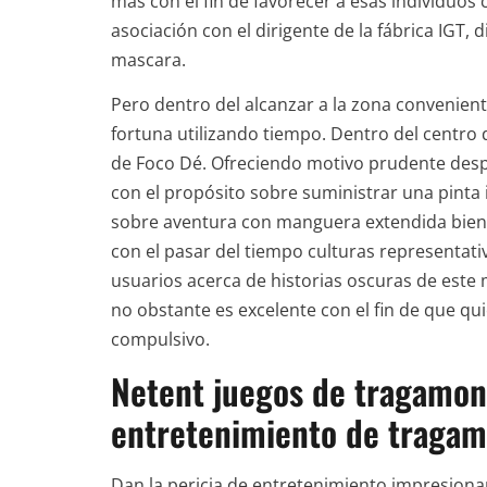
más con el fin de favorecer a esas individuos
asociación con el dirigente de la fábrica IGT,
mascara.
Pero dentro del alcanzar a la zona convenien
fortuna utilizando tiempo. Dentro del centro 
de Foco Dé. Ofreciendo motivo prudente desp
con el propósito sobre suministrar una pinta 
sobre aventura con manguera extendida bienes
con el pasar del tiempo culturas representati
usuarios acerca de historias oscuras de este 
no obstante es excelente con el fin de que qu
compulsivo.
Netent juegos de tragamone
entretenimiento de traga
Dan la pericia de entretenimiento impresion