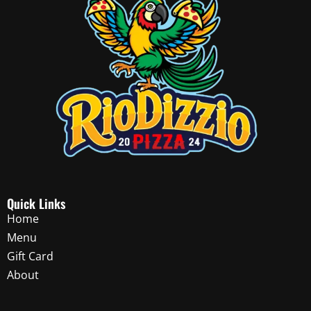
Quick Links
Home
Menu
Gift Card
About