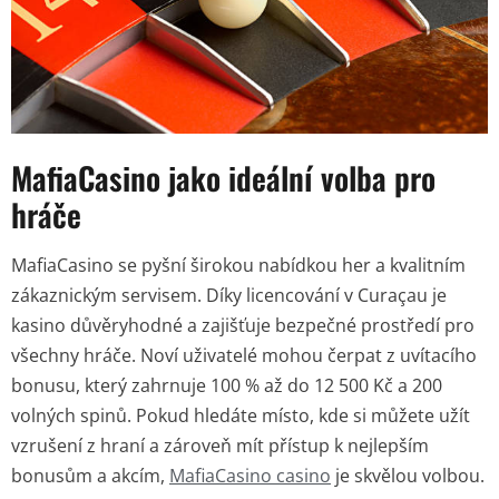
MafiaCasino jako ideální volba pro
hráče
MafiaCasino se pyšní širokou nabídkou her a kvalitním
zákaznickým servisem. Díky licencování v Curaçau je
kasino důvěryhodné a zajišťuje bezpečné prostředí pro
všechny hráče. Noví uživatelé mohou čerpat z uvítacího
bonusu, který zahrnuje 100 % až do 12 500 Kč a 200
volných spinů. Pokud hledáte místo, kde si můžete užít
vzrušení z hraní a zároveň mít přístup k nejlepším
bonusům a akcím,
MafiaCasino casino
je skvělou volbou.