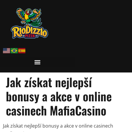
Jak získat nejlepší
bonusy a akce v online
casinech MafiaCasino
Jak získat nejlepší bonusy a akce v online casinech