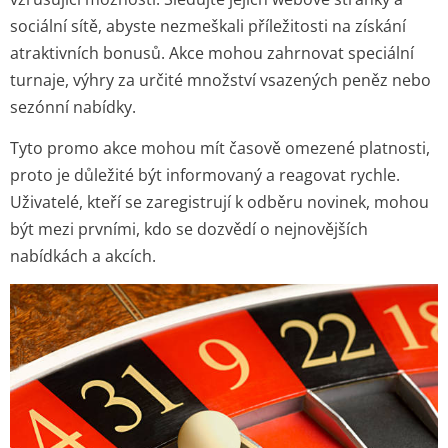
sociální sítě, abyste nezmeškali příležitosti na získání
atraktivních bonusů. Akce mohou zahrnovat speciální
turnaje, výhry za určité množství vsazených peněz nebo
sezónní nabídky.
Tyto promo akce mohou mít časově omezené platnosti,
proto je důležité být informovaný a reagovat rychle.
Uživatelé, kteří se zaregistrují k odběru novinek, mohou
být mezi prvními, kdo se dozvědí o nejnovějších
nabídkách a akcích.