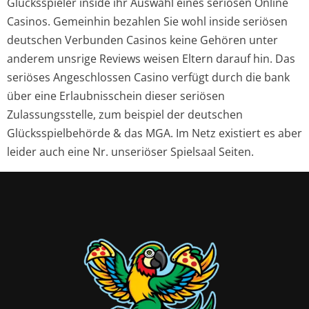
Glücksspieler inside ihr Auswahl eines seriösen Online
Casinos. Gemeinhin bezahlen Sie wohl inside seriösen
deutschen Verbunden Casinos keine Gehören unter
anderem unsrige Reviews weisen Eltern darauf hin. Das
seriöses Angeschlossen Casino verfügt durch die bank
über eine Erlaubnisschein dieser seriösen
Zulassungsstelle, zum beispiel der deutschen
Glücksspielbehörde & das MGA. Im Netz existiert es aber
leider auch eine Nr. unseriöser Spielsaal Seiten.