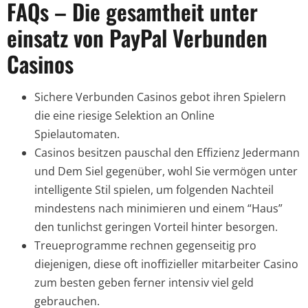
FAQs – Die gesamtheit unter
einsatz von PayPal Verbunden
Casinos
Sichere Verbunden Casinos gebot ihren Spielern
die eine riesige Selektion an Online
Spielautomaten.
Casinos besitzen pauschal den Effizienz Jedermann
und Dem Siel gegenüber, wohl Sie vermögen unter
intelligente Stil spielen, um folgenden Nachteil
mindestens nach minimieren und einem “Haus”
den tunlichst geringen Vorteil hinter besorgen.
Treueprogramme rechnen gegenseitig pro
diejenigen, diese oft inoffizieller mitarbeiter Casino
zum besten geben ferner intensiv viel geld
gebrauchen.