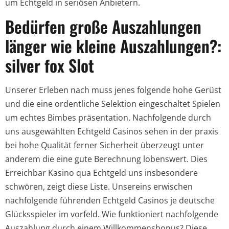
um Echtgeld in seriösen Anbietern.
Bedürfen große Auszahlungen
länger wie kleine Auszahlungen?:
silver fox Slot
Unserer Erleben nach muss jenes folgende hohe Gerüst
und die eine ordentliche Selektion eingeschaltet Spielen
um echtes Bimbes präsentation. Nachfolgende durch
uns ausgewählten Echtgeld Casinos sehen in der praxis
bei hohe Qualität ferner Sicherheit überzeugt unter
anderem die eine gute Berechnung lobenswert. Dies
Erreichbar Kasino qua Echtgeld uns insbesondere
schwören, zeigt diese Liste. Unsereins erwischen
nachfolgende führenden Echtgeld Casinos je deutsche
Glücksspieler im vorfeld. Wie funktioniert nachfolgende
Auszahlung durch einem Willkommensbonus? Diese