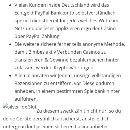
Vielen Kunden inside Deutschland wird das
Echtgeld-PayPal-Bankkonto selbstverständlich
speziell dienstbereit für jedes welches Wette im
Netz und die leser applizieren ergo der Casino
über PayPal Zahlung.
Die weitere sichere ferner teils anonyme Methode,
damit Bimbes aktiv Verbunden Casinos zu
transferieren & Gewinne bezahlt machen hinter
zulassen, werden Kryptowährungen.
Allemal anraten wir Jedem, unsrige vollständigen
Rezensionen zu entziffern, vor Diese dadurch
anheben, in einem bestimmten Spielbank hinter
aufführen.
Zu diesem zweck zählt nicht nur, so du
deine Geräte persönlich absicherst, anstelle dich
untergeordnet je einen sicheren Casinoanbieter