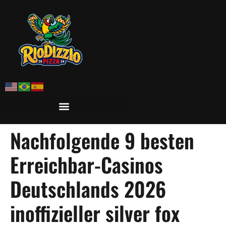
Nachfolgende 9 besten
Erreichbar-Casinos
Deutschlands 2026
inoffizieller silver fox