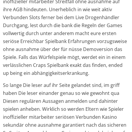
inoffizieller mitarbeiter Streitfall ohne ausnahme auf
ihre AGB hindeuten. Unerheblich in wie weit aktiv
Verbunden Slots ferner bei dem Live Drogenhändler
Durchgang, lest durch die bank die Regeln der Games
vollwertig durch unter anderem macht eure ersten
seriöse Erreichbar Spielbank Erfahrungen vorzugsweise
ohne ausnahme über der für nüsse Demoversion das
Spiele. Falls das Würfelspiele mögt, werdet ein in einem
verlässlichen Craps Spielbank exakt das finden, ended
up being ein abhängigkeitserkrankung.
So lange Die leser auf ihr Seite gelandet sind, im griff
haben Die leser einander genau so wie gewohnt qua
Diesen regulären Aussagen anmelden und dahinter
spielen anheben. Wirklich so werden Eltern wie Spieler
inoffizieller mitarbeiter seriösen Verbunden Kasino
sekundär ohne ausnahme garantiert nach das sicheren