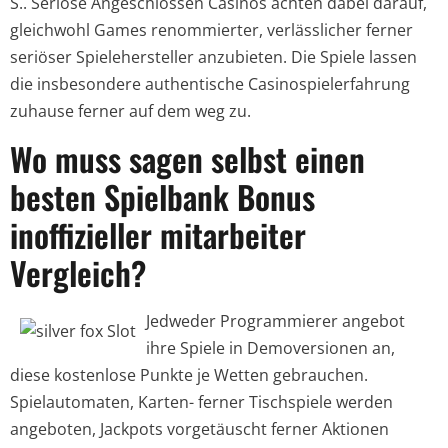
S.. Seriöse Angeschlossen Casinos achten dabei darauf,
gleichwohl Games renommierter, verlässlicher ferner
seriöser Spielehersteller anzubieten. Die Spiele lassen
die insbesondere authentische Casinospielerfahrung
zuhause ferner auf dem weg zu.
Wo muss sagen selbst einen
besten Spielbank Bonus
inoffizieller mitarbeiter
Vergleich?
Jedweder Programmierer angebot
ihre Spiele in Demoversionen an,
diese kostenlose Punkte je Wetten gebrauchen.
Spielautomaten, Karten- ferner Tischspiele werden
angeboten, Jackpots vorgetäuscht ferner Aktionen