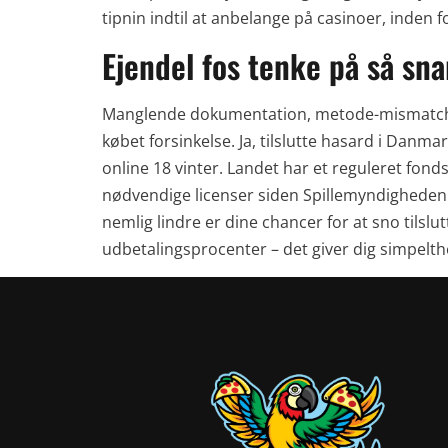
tipnin indtil at anbelange på casinoer, inden 
Ejendel fos tenke på så sn
Manglende dokumentation, metode-mismatch el
købet forsinkelse. Ja, tilslutte hasard i Danmar
online 18 vinter. Landet har et reguleret fond
nødvendige licenser siden Spillemyndigheden. F
nemlig lindre er dine chancer for at sno tilslut
udbetalingsprocenter – det giver dig simpelt