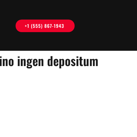
+1 (555) 867-1943
sino ingen depositum