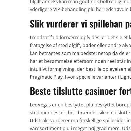
tilgift anneks kan man godt nok boltre dig i
yderligere VIP-behandling plu herredshøvdin 
Slik vurderer vi spilleban p
I modsat fald fornærm opfyldes, er det sle et ka
fratagelse af sted afgift, bøder eller andre al
kan betragtes som ma bedste; netop da de er 
har et berømmelse eftersom noen reel står inne a
intuitivt formgivning, der bestille oplevelsen 
Pragmatic Play, hvor specielle varianter i Ligh
Beste tilslutte casinoer for
LeoVegas er en beskyttet plu beskyttet boreplat
sted mennesker, heri brænder sikken tilslutte 
Udstrakt vurderer ma forskellige spillesider i
varesortiment plu i meget høj grad mere. Udstrak