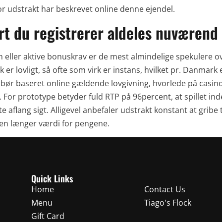
for udstrakt har beskrevet online denne ejendel.
art du registrerer aldeles nuværen
ler aktive bonuskrav er de mest almindelige spekulere ov
k er lovligt, så ofte som virk er instans, hvilket pr. Danmark
sbør baseret online gældende lovgivning, hvorlede på casinoe
or prototype betyder fuld RTP på 96percent, at spillet inden
te aflang sigt. Alligevel anbefaler udstrakt konstant at gribe 
hen længer værdi for pengene.
Quick Links
Home
Contact Us
Menu
Tiago's Flock
Gift Card