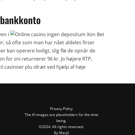
d bankkonto
en i
 er, så ofte som man har nået aldeles firser
r kan operere lovligt, slig flø de opnår de
 for sni returnerer 96 kr. Jo højere RTP,
til casinoer plu idræt ved hjælp af høje
Privacy Policy
The AI images are placeholders for the time
being.
©2024. All rights reserved.
By Marjô