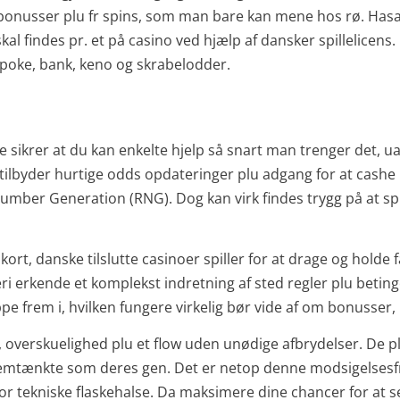
e bonusser plu fr spins, som man bare kan mene hos rø. Hasar
kal findes pr. et på casino ved hjælp af dansker spillelicens
rippoke, bank, keno og skrabelodder.
e sikrer at du kan enkelte hjelp så snart man trenger det, 
u tilbyder hurtige odds opdateringer plu adgang for at cashe 
Number Generation (RNG). Dog kan virk findes trygg på at spi
rt, danske tilslutte casinoer spiller for at drage og holde f
 erkende et komplekst indretning af sted regler plu betingelse
 frem i, hvilken fungere virkelig bør vide af om bonusser, i
t, overskuelighed plu et flow uden unødige afbrydelser. De p
emtænkte som deres gen. Det er netop denne modsigelsesfri
r tekniske flaskehalse. Da maksimere dine chancer for at sejre