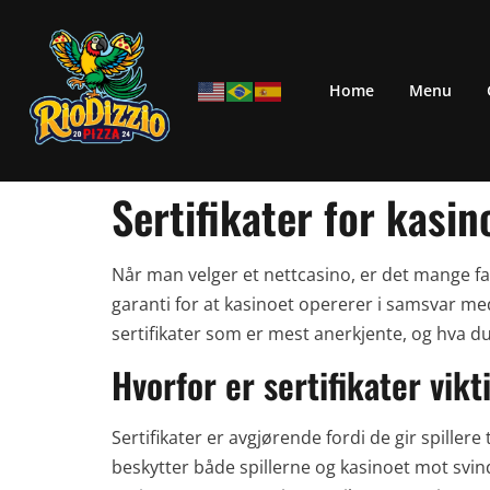
Home
Menu
Sertifikater for kasin
Når man velger et nettcasino, er det mange fak
garanti for at kasinoet opererer i samsvar med 
sertifikater som er mest anerkjente, og hva du
Hvorfor er sertifikater vikt
Sertifikater er avgjørende fordi de gir spillere
beskytter både spillerne og kasinoet mot svind