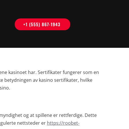
+1 (555) 867-1943
gene kasinoet har. Sertifikater fungerer som en
ke betydningen av kasino sertifikater, hvilke
sino.
 myndighet og at spillene er rettferdige. Dette
egulerte nettsteder er
https://roobet-