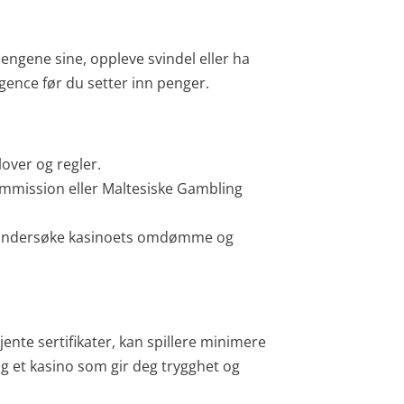
 pengene sine, oppleve svindel eller ha
igence før du setter inn penger.
lover og regler.
ommission eller Maltesiske Gambling
g å undersøke kasinoets omdømme og
rkjente sertifikater, kan spillere minimere
lg et kasino som gir deg trygghet og