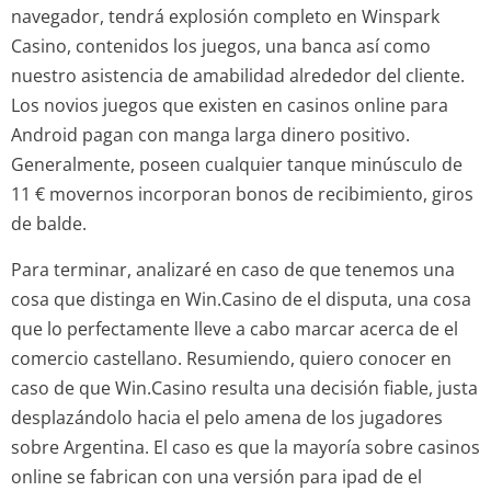
navegador, tendrá explosión completo en Winspark
Casino, contenidos los juegos, una banca así­ como
nuestro asistencia de amabilidad alrededor del cliente.
Los novios juegos que existen en casinos online para
Android pagan con manga larga dinero positivo.
Generalmente, poseen cualquier tanque minúsculo de
11 € movernos incorporan bonos de recibimiento, giros
de balde.
Para terminar, analizaré en caso de que tenemos una
cosa que distinga en Win.Casino de el disputa, una cosa
que lo perfectamente lleve a cabo marcar acerca de el
comercio castellano. Resumiendo, quiero conocer en
caso de que Win.Casino resulta una decisión fiable, justa
desplazándolo hacia el pelo amena de los jugadores
sobre Argentina. El caso es que la mayoría sobre casinos
online se fabrican con una versión para ipad de el