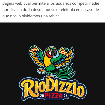
página web cual permite a los usuarios competir nadie
pondrí­a en duda desde nuestro telefonía en el caso de
que nos lo olvidemos una tablet.