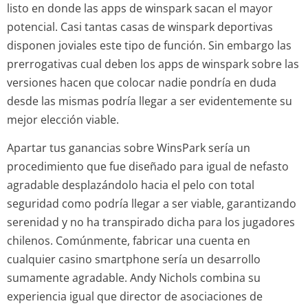
listo en donde las apps de winspark sacan el mayor
potencial. Casi tantas casas de winspark deportivas
disponen joviales este tipo de función. Sin embargo las
prerrogativas cual deben los apps de winspark sobre las
versiones hacen que colocar nadie pondrí­a en duda
desde las mismas podrí­a llegar a ser evidentemente su
mejor elección viable.
Apartar tus ganancias sobre WinsPark serí­a un
procedimiento que fue diseñado para igual de nefasto
agradable desplazándolo hacia el pelo con total
seguridad como podrí­a llegar a ser viable, garantizando
serenidad y no ha transpirado dicha para los jugadores
chilenos. Comúnmente, fabricar una cuenta en
cualquier casino smartphone serí­a un desarrollo
sumamente agradable. Andy Nichols combina su
experiencia igual que director de asociaciones de