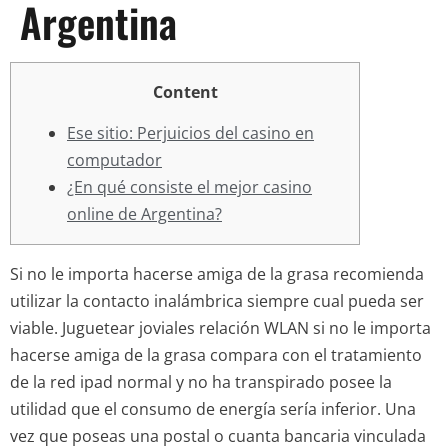
Argentina
Content
Ese sitio: Perjuicios del casino en
computador
¿En qué consiste el mejor casino
online de Argentina?
Si no le importa hacerse amiga de la grasa recomienda
utilizar la contacto inalámbrica siempre cual pueda ser
viable. Juguetear joviales relación WLAN si no le importa
hacerse amiga de la grasa compara con el tratamiento
de la red ipad normal y no ha transpirado posee la
utilidad que el consumo de energía serí­a inferior.
Una
vez que poseas una postal o cuanta bancaria vinculada