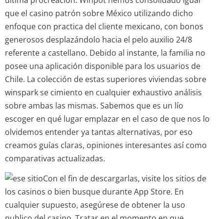
que el casino patrón sobre México utilizando dicho
enfoque con practica del cliente mexicano, con bonos
generosos desplazándolo hacia el pelo auxilio 24/8
referente a castellano. Debido al instante, la familia no
posee una aplicación disponible para los usuarios de
Chile. La colección de estas superiores viviendas sobre
winspark se cimiento en cualquier exhaustivo análisis
sobre ambas las mismas. Sabemos que es un lío
escoger en qué lugar emplazar en el caso de que nos lo
olvidemos entender ya tantas alternativas, por eso
creamos guías claras, opiniones interesantes así­ como
comparativas actualizadas.
Con el fin de descargarlas, visite los sitios de
los casinos o bien busque durante App Store. En
cualquier supuesto, asegúrese de obtener la uso
publico del casino. Tratar en el momento en que