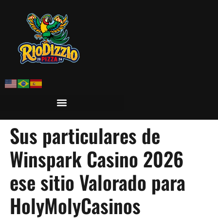
Sus particulares de
Winspark Casino 2026
ese sitio Valorado para
HolyMolyCasinos