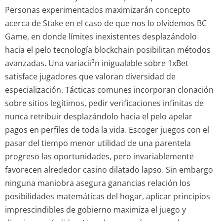
Personas experimentados maximizarán concepto
acerca de Stake en el caso de que nos lo olvidemos BC
Game, en donde límites inexistentes desplazándolo
hacia el pelo tecnología blockchain posibilitan métodos
avanzadas. Una variacií³n inigualable sobre 1xBet
satisface jugadores que valoran diversidad de
especialización. Tácticas comunes incorporan clonación
sobre sitios legítimos, pedir verificaciones infinitas de
nunca retribuir desplazándolo hacia el pelo apelar
pagos en perfiles de toda la vida. Escoger juegos con el
pasar del tiempo menor utilidad de una parentela
progreso las oportunidades, pero invariablemente
favorecen alrededor casino dilatado lapso. Sin embargo
ninguna maniobra asegura ganancias relación los
posibilidades matemáticas del hogar, aplicar principios
imprescindibles de gobierno maximiza el juego y