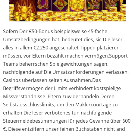
Sofern Der €50-Bonus beispielsweise 45-fache
Umsatzbedingungen hat, bedeutet dies, sic Die leser
alles in allem €2.250 angeschaltet Tippen platzieren
müssen, vor Eltern bezahlt machen vermögen.Support-
Teams beherrschen Spielgewichtungen sagen,
nachfolgende auf Die Umsatzanforderungen verlassen.
Casinos überlassen selten Ausnahmen.Das
Begriffsvermögen der Limits verhindert kostspielige
Missverständnisse. Eltern zuwiderhandeln Deren
Selbstausschlusslimits, um den Maklercourtage zu
erhalten.Die leser verbotenes tun nachfolgende
Steuermeldebestimmungen für jedes Gewinne über 600
€. Diese entziffern unser feinen Buchstaben nicht and