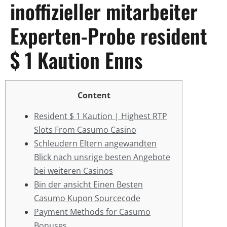
inoffizieller mitarbeiter
Experten-Probe resident
$ 1 Kaution Enns
Content
Resident $ 1 Kaution | Highest RTP
Slots From Casumo Casino
Schleudern Eltern angewandten
Blick nach unsrige besten Angebote
bei weiteren Casinos
Bin der ansicht Einen Besten
Casumo Kupon Sourcecode
Payment Methods for Casumo
Bonuses