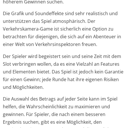
höherem Gewinnen suchen.
Die Grafik und Soundeffekte sind sehr realistisch und
unterstützen das Spiel atmosphärisch. Der
Verkehrskamera-Game ist sicherlich eine Option zu
betrachten für diejenigen, die sich auf ein Abenteuer in
einer Welt von Verkehrsinspektoren freuen.
Der Spieler wird begeistert sein und seine Zeit mit dem
Slot verbringen wollen, da es eine Vielzahl an Features
und Elementen bietet. Das Spiel ist jedoch kein Garantie
für einen Gewinn; jede Runde hat ihre eigenen Risiken
und Möglichkeiten.
Die Auswahl des Betrags auf jeder Seite kann im Spiel
helfen, die Wahrscheinlichkeit zu maximieren und
gewinnen. Für Spieler, die nach einem besseren
Ergebnis suchen, gibt es eine Möglichkeit, den