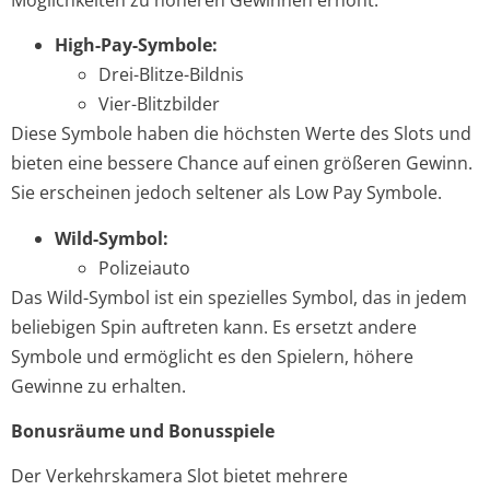
High-Pay-Symbole:
Drei-Blitze-Bildnis
Vier-Blitzbilder
Diese Symbole haben die höchsten Werte des Slots und
bieten eine bessere Chance auf einen größeren Gewinn.
Sie erscheinen jedoch seltener als Low Pay Symbole.
Wild-Symbol:
Polizeiauto
Das Wild-Symbol ist ein spezielles Symbol, das in jedem
beliebigen Spin auftreten kann. Es ersetzt andere
Symbole und ermöglicht es den Spielern, höhere
Gewinne zu erhalten.
Bonusräume und Bonusspiele
Der Verkehrskamera Slot bietet mehrere