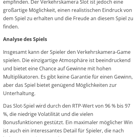
empfinden. Der Verkehrskamera Slot ist jedoch eine
großartige Möglichkeit, einen realistischen Eindruck von
dem Spiel zu erhalten und die Freude an diesem Spiel zu
finden.
Analyse des Spiels
Insgesamt kann der Spieler den Verkehrskamera-Game
spielen. Die einzigartige Atmosphäre ist beeindruckend
und bietet eine Chance auf Gewinne mit hohen
Multiplikatoren. Es gibt keine Garantie für einen Gewinn,
aber das Spiel bietet genügend Möglichkeiten zur
Unterhaltung.
Das Slot-Spiel wird durch den RTP-Wert von 96 % bis 97
%, die niedrige Volatilität und die vielen
Bonusfunktionen gestützt. Ein maximaler möglicher Win
ist auch ein interessantes Detail für Spieler, die nach