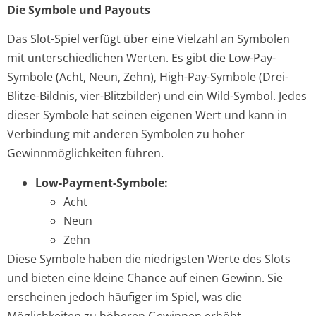
Die Symbole und Payouts
Das Slot-Spiel verfügt über eine Vielzahl an Symbolen
mit unterschiedlichen Werten. Es gibt die Low-Pay-
Symbole (Acht, Neun, Zehn), High-Pay-Symbole (Drei-
Blitze-Bildnis, vier-Blitzbilder) und ein Wild-Symbol. Jedes
dieser Symbole hat seinen eigenen Wert und kann in
Verbindung mit anderen Symbolen zu hoher
Gewinnmöglichkeiten führen.
Low-Payment-Symbole:
Acht
Neun
Zehn
Diese Symbole haben die niedrigsten Werte des Slots
und bieten eine kleine Chance auf einen Gewinn. Sie
erscheinen jedoch häufiger im Spiel, was die
Möglichkeiten zu höheren Gewinnen erhöht.