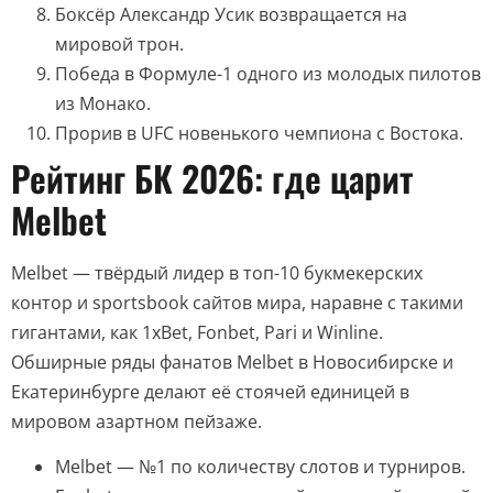
Боксёр Александр Усик возвращается на
мировой трон.
Победа в Формуле-1 одного из молодых пилотов
из Монако.
Прорив в UFC новенького чемпиона с Востока.
Рейтинг БК 2026: где царит
Melbet
Melbet — твёрдый лидер в топ-10 букмекерских
контор и sportsbook сайтов мира, наравне с такими
гигантами, как 1xBet, Fonbet, Pari и Winline.
Обширные ряды фанатов Melbet в Новосибирске и
Екатеринбурге делают её стоячей единицей в
мировом азартном пейзаже.
Melbet — №1 по количеству слотов и турниров.