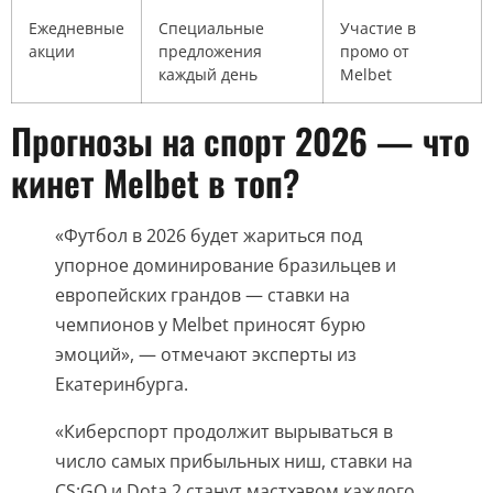
Ежедневные
Специальные
Участие в
акции
предложения
промо от
каждый день
Melbet
Прогнозы на спорт 2026 — что
кинет Melbet в топ?
«Футбол в 2026 будет жариться под
упорное доминирование бразильцев и
европейских грандов — ставки на
чемпионов у Melbet приносят бурю
эмоций», — отмечают эксперты из
Екатеринбурга.
«Киберспорт продолжит вырываться в
число самых прибыльных ниш, ставки на
CS:GO и Dota 2 станут мастхэвом каждого