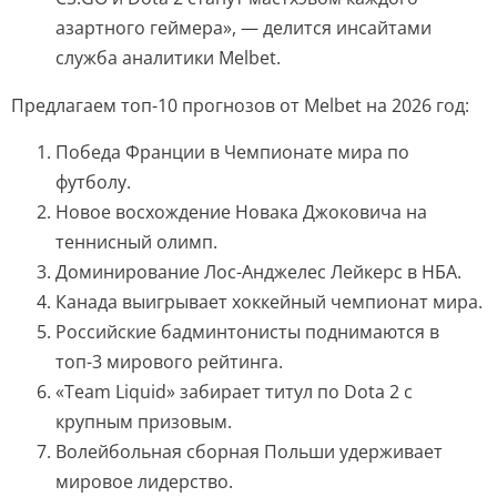
азартного геймера», — делится инсайтами
служба аналитики Melbet.
Предлагаем топ-10 прогнозов от Melbet на 2026 год:
Победа Франции в Чемпионате мира по
футболу.
Новое восхождение Новака Джоковича на
теннисный олимп.
Доминирование Лос-Анджелес Лейкерс в НБА.
Канада выигрывает хоккейный чемпионат мира.
Российские бадминтонисты поднимаются в
топ-3 мирового рейтинга.
«Team Liquid» забирает титул по Dota 2 с
крупным призовым.
Волейбольная сборная Польши удерживает
мировое лидерство.