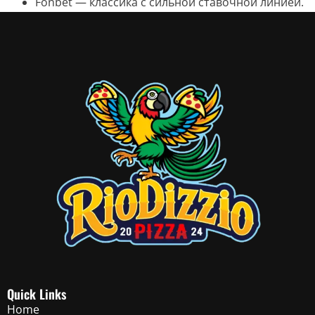
Fonbet — классика с сильной ставочной линией.
Quick Links
Home