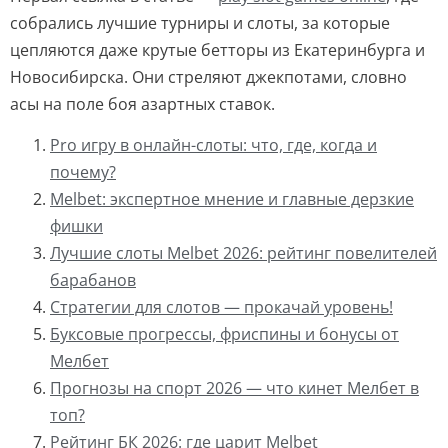
собрались лучшие турниры и слоты, за которые
цепляются даже крутые бетторы из Екатеринбурга и
Новосибирска. Они стреляют джекпотами, словно
асы на поле боя азартных ставок.
Pro игру в онлайн-слоты: что, где, когда и
почему?
Melbet: экспертное мнение и главные дерзкие
фишки
Лучшие слоты Melbet 2026: рейтинг повелителей
барабанов
Стратегии для слотов — прокачай уровень!
Буксовые прогрессы, фриспины и бонусы от
Мелбет
Прогнозы на спорт 2026 — что кинет Мелбет в
топ?
Рейтинг БК 2026: где царит Melbet