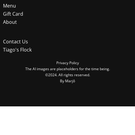
Menu
Gift Card
About
Contact Us
Tiago's Flock
Privacy Policy
The AI images are placeholders for the time being.
©2024. All rights reserved.
By Marjô