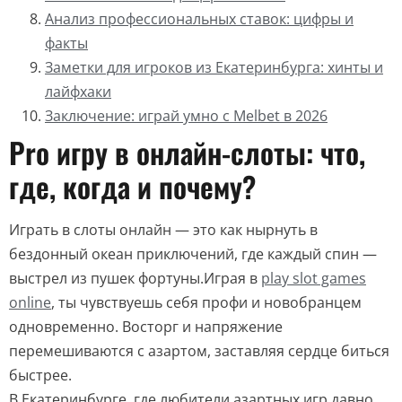
Анализ профессиональных ставок: цифры и
факты
Заметки для игроков из Екатеринбурга: хинты и
лайфхаки
Заключение: играй умно с Melbet в 2026
Pro игру в онлайн-слоты: что,
где, когда и почему?
Играть в слоты онлайн — это как нырнуть в
бездонный океан приключений, где каждый спин —
выстрел из пушек фортуны.Играя в
play slot games
online
, ты чувствуешь себя профи и новобранцем
одновременно. Восторг и напряжение
перемешиваются с азартом, заставляя сердце биться
быстрее.
В Екатеринбурге, где любители азартных игр давно