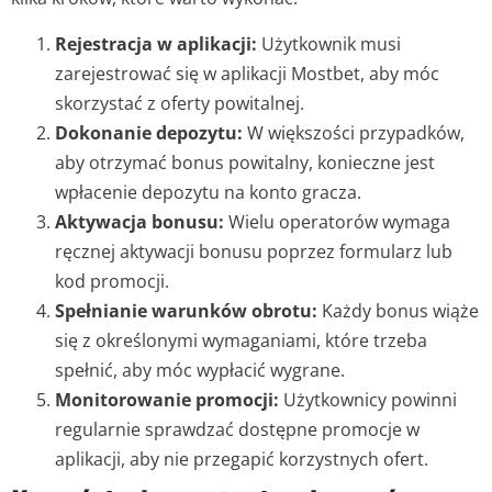
Rejestracja w aplikacji:
Użytkownik musi
zarejestrować się w aplikacji Mostbet, aby móc
skorzystać z oferty powitalnej.
Dokonanie depozytu:
W większości przypadków,
aby otrzymać bonus powitalny, konieczne jest
wpłacenie depozytu na konto gracza.
Aktywacja bonusu:
Wielu operatorów wymaga
ręcznej aktywacji bonusu poprzez formularz lub
kod promocji.
Spełnianie warunków obrotu:
Każdy bonus wiąże
się z określonymi wymaganiami, które trzeba
spełnić, aby móc wypłacić wygrane.
Monitorowanie promocji:
Użytkownicy powinni
regularnie sprawdzać dostępne promocje w
aplikacji, aby nie przegapić korzystnych ofert.