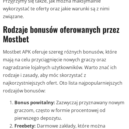
Przyjrzymy się także, jak można maksymalnie
wykorzystać te oferty oraz jakie warunki są z nimi
związane.
Rodzaje bonusów oferowanych przez
Mostbet
Mostbet APK oferuje szereg różnych bonusów, które
mają na celu przyciągnięcie nowych graczy oraz
nagradzanie lojalnych użytkowników. Warto znać ich
rodzaje i zasady, aby móc skorzystać z
najkorzystniejszych ofert. Oto lista najpopularniejszych
rodzajów bonusów:
Bonus powitalny:
Zazwyczaj przyznawany nowym
graczom, często w formie procentowej od
pierwszego depozytu.
Freebety:
Darmowe zakłady, które można