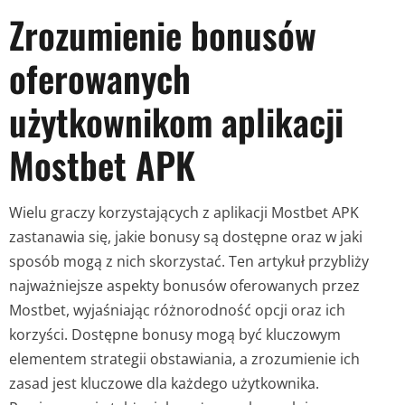
Zrozumienie bonusów
oferowanych
użytkownikom aplikacji
Mostbet APK
Wielu graczy korzystających z aplikacji Mostbet APK
zastanawia się, jakie bonusy są dostępne oraz w jaki
sposób mogą z nich skorzystać. Ten artykuł przybliży
najważniejsze aspekty bonusów oferowanych przez
Mostbet, wyjaśniając różnorodność opcji oraz ich
korzyści. Dostępne bonusy mogą być kluczowym
elementem strategii obstawiania, a zrozumienie ich
zasad jest kluczowe dla każdego użytkownika.