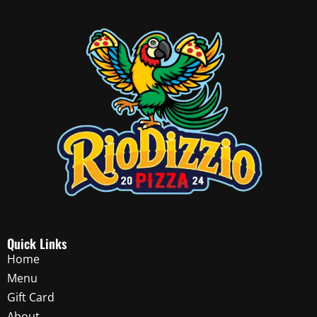
Quick Links
Home
Menu
Gift Card
About