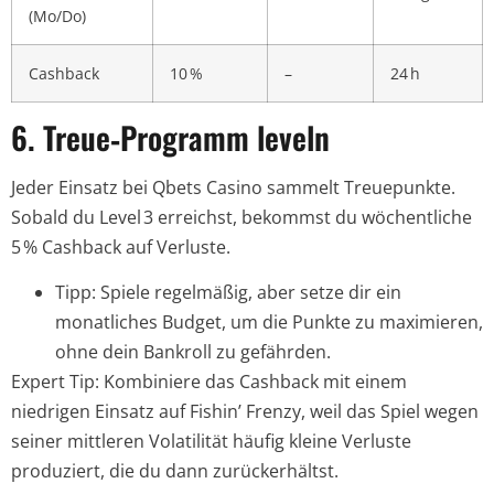
(Mo/Do)
Cashback
10 %
–
24 h
6. Treue‑Programm leveln
Jeder Einsatz bei Qbets Casino sammelt Treuepunkte.
Sobald du Level 3 erreichst, bekommst du wöchentliche
5 % Cashback auf Verluste.
Tipp: Spiele regelmäßig, aber setze dir ein
monatliches Budget, um die Punkte zu maximieren,
ohne dein Bankroll zu gefährden.
Expert Tip: Kombiniere das Cashback mit einem
niedrigen Einsatz auf Fishin’ Frenzy, weil das Spiel wegen
seiner mittleren Volatilität häufig kleine Verluste
produziert, die du dann zurückerhältst.