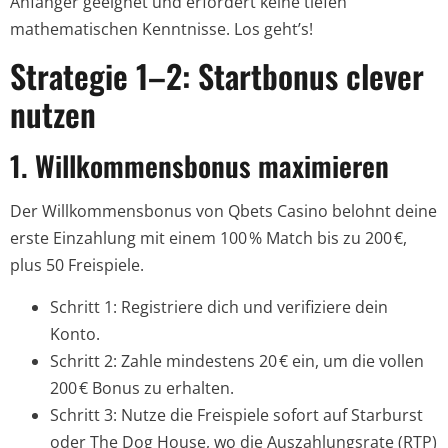
Anfänger geeignet und erfordert keine tiefen
mathematischen Kenntnisse. Los geht’s!
Strategie 1–2: Startbonus clever
nutzen
1. Willkommensbonus maximieren
Der Willkommensbonus von Qbets Casino belohnt deine
erste Einzahlung mit einem 100 % Match bis zu 200 €,
plus 50 Freispiele.
Schritt 1: Registriere dich und verifiziere dein
Konto.
Schritt 2: Zahle mindestens 20 € ein, um die vollen
200 € Bonus zu erhalten.
Schritt 3: Nutze die Freispiele sofort auf Starburst
oder The Dog House, wo die Auszahlungsrate (RTP)