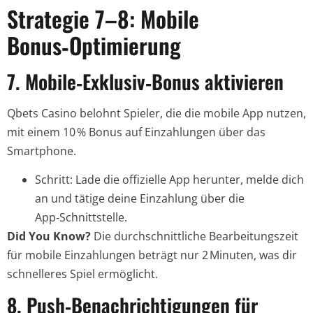
Strategie 7–8: Mobile
Bonus‑Optimierung
7. Mobile‑Exklusiv‑Bonus aktivieren
Qbets Casino belohnt Spieler, die die mobile App nutzen,
mit einem 10 % Bonus auf Einzahlungen über das
Smartphone.
Schritt: Lade die offizielle App herunter, melde dich
an und tätige deine Einzahlung über die
App‑Schnittstelle.
Did You Know?
Die durchschnittliche Bearbeitungszeit
für mobile Einzahlungen beträgt nur 2 Minuten, was dir
schnelleres Spiel ermöglicht.
8. Push‑Benachrichtigungen für