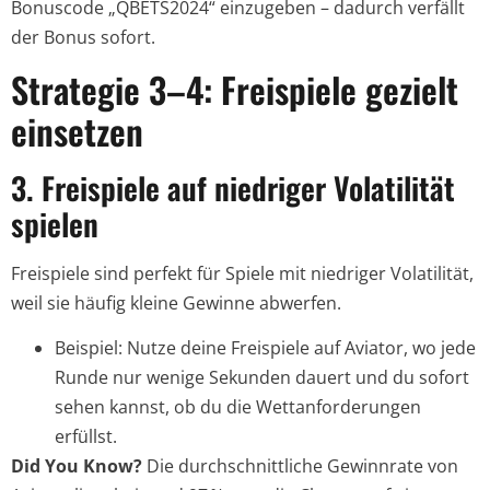
Bonuscode „QBETS2024“ einzugeben – dadurch verfällt
der Bonus sofort.
Strategie 3–4: Freispiele gezielt
einsetzen
3. Freispiele auf niedriger Volatilität
spielen
Freispiele sind perfekt für Spiele mit niedriger Volatilität,
weil sie häufig kleine Gewinne abwerfen.
Beispiel: Nutze deine Freispiele auf Aviator, wo jede
Runde nur wenige Sekunden dauert und du sofort
sehen kannst, ob du die Wettanforderungen
erfüllst.
Did You Know?
Die durchschnittliche Gewinnrate von