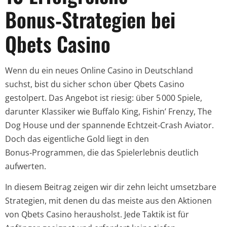
Bonus‑Strategien bei
Qbets Casino
Wenn du ein neues Online Casino in Deutschland
suchst, bist du sicher schon über Qbets Casino
gestolpert. Das Angebot ist riesig: über 5 000 Spiele,
darunter Klassiker wie Buffalo King, Fishin’ Frenzy, The
Dog House und der spannende Echtzeit‑Crash Aviator.
Doch das eigentliche Gold liegt in den
Bonus‑Programmen, die das Spielerlebnis deutlich
aufwerten.
In diesem Beitrag zeigen wir dir zehn leicht umsetzbare
Strategien, mit denen du das meiste aus den Aktionen
von Qbets Casino herausholst. Jede Taktik ist für