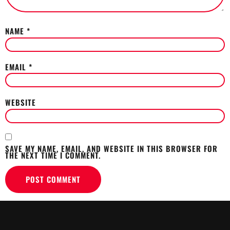
NAME
*
EMAIL
*
WEBSITE
SAVE MY NAME, EMAIL, AND WEBSITE IN THIS BROWSER FOR
THE NEXT TIME I COMMENT.