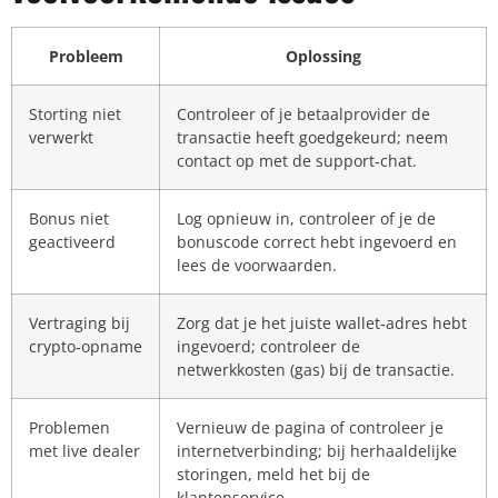
Probleem
Oplossing
Storting niet
Controleer of je betaalprovider de
verwerkt
transactie heeft goedgekeurd; neem
contact op met de support‑chat.
Bonus niet
Log opnieuw in, controleer of je de
geactiveerd
bonuscode correct hebt ingevoerd en
lees de voorwaarden.
Vertraging bij
Zorg dat je het juiste wallet‑adres hebt
crypto‑opname
ingevoerd; controleer de
netwerkkosten (gas) bij de transactie.
Problemen
Vernieuw de pagina of controleer je
met live dealer
internetverbinding; bij herhaaldelijke
storingen, meld het bij de
klantenservice.