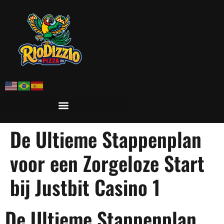
De Ultieme Stappenplan
voor een Zorgeloze Start
bij Justbit Casino 1
De Ultieme Stappenplan