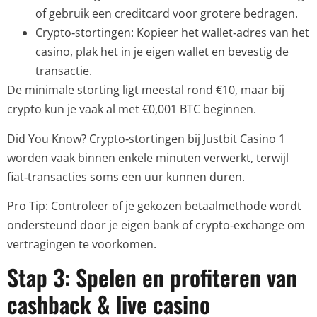
of gebruik een creditcard voor grotere bedragen.
Crypto‑stortingen: Kopieer het wallet‑adres van het
casino, plak het in je eigen wallet en bevestig de
transactie.
De minimale storting ligt meestal rond €10, maar bij
crypto kun je vaak al met €0,001 BTC beginnen.
Did You Know? Crypto‑stortingen bij Justbit Casino 1
worden vaak binnen enkele minuten verwerkt, terwijl
fiat‑transacties soms een uur kunnen duren.
Pro Tip: Controleer of je gekozen betaalmethode wordt
ondersteund door je eigen bank of crypto‑exchange om
vertragingen te voorkomen.
Stap 3: Spelen en profiteren van
cashback & live casino