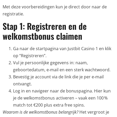
Met deze voorbereidingen kun je direct door naar de
registratie.
Stap 1: Registreren en de
welkomstbonus claimen
Ga naar de startpagina van Justbit Casino 1 en klik
op “Registreren”.
Vul je persoonlijke gegevens in: naam,
geboortedatum, e‑mail en een sterk wachtwoord.
Bevestig je account via de link die je per e‑mail
ontvangt.
Log in en navigeer naar de bonuspagina. Hier kun
je de welkomstbonus activeren – vaak een 100 %
match tot €200 plus extra free spins.
Waarom is de welkomstbonus belangrijk?
Het vergroot je