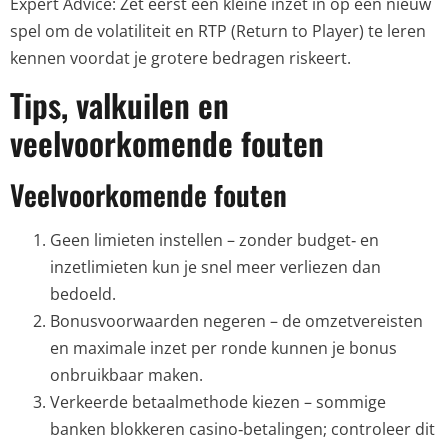
Expert Advice: Zet eerst een kleine inzet in op een nieuw
spel om de volatiliteit en RTP (Return to Player) te leren
kennen voordat je grotere bedragen riskeert.
Tips, valkuilen en
veelvoorkomende fouten
Veelvoorkomende fouten
Geen limieten instellen – zonder budget‑ en
inzetlimieten kun je snel meer verliezen dan
bedoeld.
Bonusvoorwaarden negeren – de omzetvereisten
en maximale inzet per ronde kunnen je bonus
onbruikbaar maken.
Verkeerde betaalmethode kiezen – sommige
banken blokkeren casino‑betalingen; controleer dit