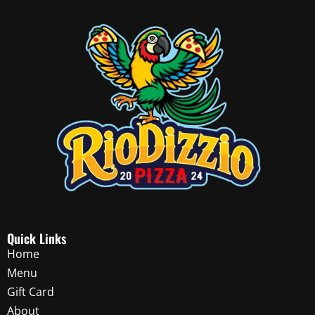
Quick Links
Home
Menu
Gift Card
About