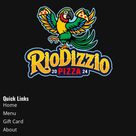
Quick Links
Home
Menu
Gift Card
About