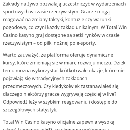
Zakłady na żywo pozwalają uczestniczyć w wydarzeniach
sportowych w czasie rzeczywistym. Gracze mogą
reagować na zmiany taktyki, kontuzje czy warunki
pogodowe, co czyni każdy zakład unikalnym. W Total Win
Casino kasyno graj dostępne są setki rynków w czasie
rzeczywistym – od piłki nożnej po e‑sporty.
Warto zauważyć, że platforma oferuje dynamiczne
kursy, które zmieniają się w miarę rozwoju meczu. Dzięki
temu można wykorzystać krótkotrwałe okazje, które nie
pojawiają się w tradycyjnych zakładach
przedmeczowych. Czy kiedykolwiek zastanawiałeś się,
dlaczego niektórzy gracze wygrywają częściej w live?
Odpowiedź leży w szybkim reagowaniu i dostępie do
szczegółowych statystyk.
Total Win Casino kasyno oficjalne zapewnia wysoką
jakość transmisji w HD, co eliminuje opóźnienia i