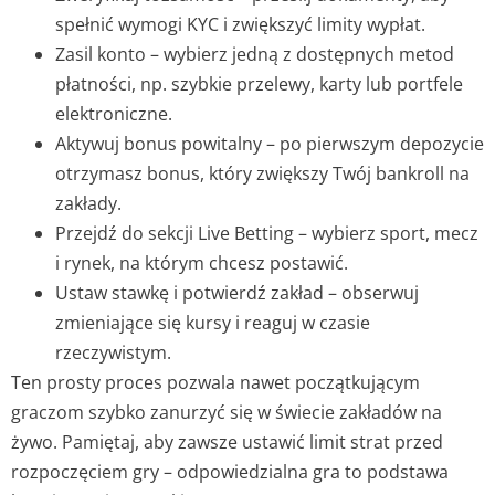
spełnić wymogi KYC i zwiększyć limity wypłat.
Zasil konto – wybierz jedną z dostępnych metod
płatności, np. szybkie przelewy, karty lub portfele
elektroniczne.
Aktywuj bonus powitalny – po pierwszym depozycie
otrzymasz bonus, który zwiększy Twój bankroll na
zakłady.
Przejdź do sekcji Live Betting – wybierz sport, mecz
i rynek, na którym chcesz postawić.
Ustaw stawkę i potwierdź zakład – obserwuj
zmieniające się kursy i reaguj w czasie
rzeczywistym.
Ten prosty proces pozwala nawet początkującym
graczom szybko zanurzyć się w świecie zakładów na
żywo. Pamiętaj, aby zawsze ustawić limit strat przed
rozpoczęciem gry – odpowiedzialna gra to podstawa