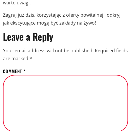
warte uwagi.
Zagraj już dziś, korzystając z oferty powitalnej i odkryj,
jak ekscytujące mogą być zakłady na żywo!
Leave a Reply
Your email address will not be published.
Required fields
are marked
*
COMMENT
*