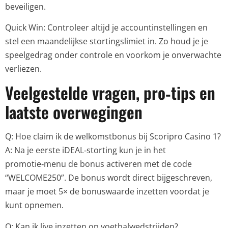
beveiligen.
Quick Win: Controleer altijd je accountinstellingen en
stel een maandelijkse stortingslimiet in. Zo houd je je
speelgedrag onder controle en voorkom je onverwachte
verliezen.
Veelgestelde vragen, pro‑tips en
laatste overwegingen
Q: Hoe claim ik de welkomstbonus bij Scoripro Casino 1?
A: Na je eerste iDEAL‑storting kun je in het
promotie‑menu de bonus activeren met de code
“WELCOME250”. De bonus wordt direct bijgeschreven,
maar je moet 5× de bonuswaarde inzetten voordat je
kunt opnemen.
Q: Kan ik live inzetten op voetbalwedstrijden?