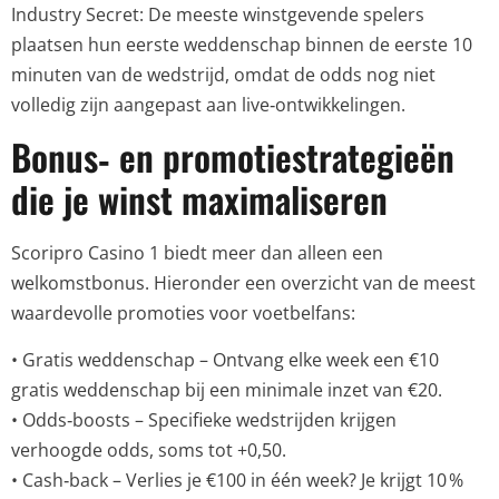
Industry Secret: De meeste winstgevende spelers
plaatsen hun eerste weddenschap binnen de eerste 10
minuten van de wedstrijd, omdat de odds nog niet
volledig zijn aangepast aan live‑ontwikkelingen.
Bonus‑ en promotiestrategieën
die je winst maximaliseren
Scoripro Casino 1 biedt meer dan alleen een
welkomstbonus. Hieronder een overzicht van de meest
waardevolle promoties voor voetbelfans:
• Gratis weddenschap – Ontvang elke week een €10
gratis weddenschap bij een minimale inzet van €20.
• Odds‑boosts – Specifieke wedstrijden krijgen
verhoogde odds, soms tot +0,50.
• Cash‑back – Verlies je €100 in één week? Je krijgt 10 %