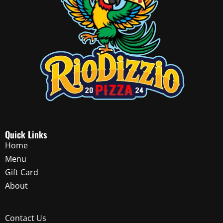
Quick Links
Home
Menu
Gift Card
About
Contact Us