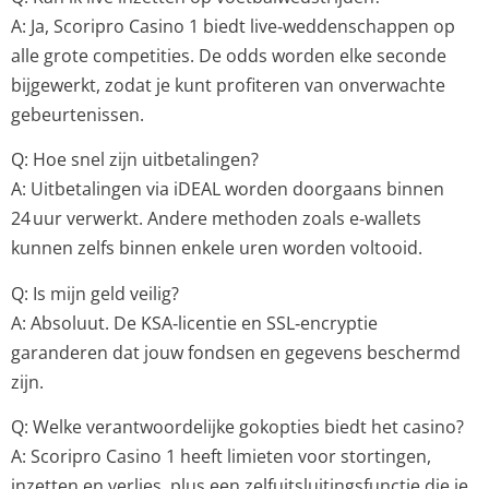
A: Ja, Scoripro Casino 1 biedt live‑weddenschappen op
alle grote competities. De odds worden elke seconde
bijgewerkt, zodat je kunt profiteren van onverwachte
gebeurtenissen.
Q: Hoe snel zijn uitbetalingen?
A: Uitbetalingen via iDEAL worden doorgaans binnen
24 uur verwerkt. Andere methoden zoals e‑wallets
kunnen zelfs binnen enkele uren worden voltooid.
Q: Is mijn geld veilig?
A: Absoluut. De KSA‑licentie en SSL‑encryptie
garanderen dat jouw fondsen en gegevens beschermd
zijn.
Q: Welke verantwoordelijke gokopties biedt het casino?
A: Scoripro Casino 1 heeft limieten voor stortingen,
inzetten en verlies, plus een zelfuitsluitingsfunctie die je