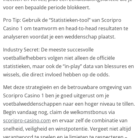
voor een bepaalde periode blokkeert.
Pro Tip: Gebruik de “Statistieken‑tool” van Scoripro
Casino 1 om teamvorm en head‑to‑head resultaten te
analyseren voordat je een weddenschap plaatst.
Industry Secret: De meeste succesvolle
voetballiefhebbers volgen niet alleen de officiële
statistieken, maar ook de “in‑play” data van blessures en
wissels, die direct invloed hebben op de odds.
Met deze strategieën en de betrouwbare omgeving van
Scoripro Casino 1 ben je goed uitgerust om je
voetbalweddenschappen naar een hoger niveau te tillen.
Begin vandaag nog, claim de welkomstbonus via
scoripro-casino.com
en ervaar zelf de combinatie van
snelheid, veiligheid en winstpotentie. Vergeet niet altijd
verantwoord te spelen en je limieten te respecteren –