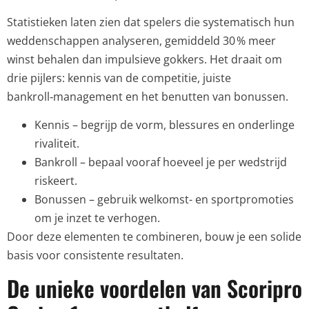
Statistieken laten zien dat spelers die systematisch hun
weddenschappen analyseren, gemiddeld 30 % meer
winst behalen dan impulsieve gokkers. Het draait om
drie pijlers: kennis van de competitie, juiste
bankroll‑management en het benutten van bonussen.
Kennis – begrijp de vorm, blessures en onderlinge
rivaliteit.
Bankroll – bepaal vooraf hoeveel je per wedstrijd
riskeert.
Bonussen – gebruik welkomst- en sportpromoties
om je inzet te verhogen.
Door deze elementen te combineren, bouw je een solide
basis voor consistente resultaten.
De unieke voordelen van Scoripro