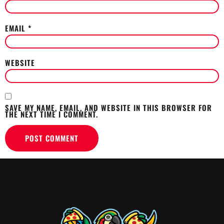
EMAIL
*
WEBSITE
SAVE MY NAME, EMAIL, AND WEBSITE IN THIS BROWSER FOR
THE NEXT TIME I COMMENT.