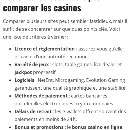
comparer les casinos
Comparer plusieurs sites peut sembler fastidieux, mais il
suffit de se concentrer sur quelques points clés. Voici
une liste de critères à vérifier :
Licence et réglementation
: assurez‑vous qu’elle
provient d’une autorité reconnue.
Variété de jeux
: slots, table games, live dealer et
jackpot
progressif.
Logiciels
: NetEnt, Microgaming, Evolution Gaming
garantissent une qualité graphique et une stabilité.
Méthodes de paiement
: cartes bancaires,
portefeuilles électroniques, crypto‑monnaies.
Délais de retrait
: les e‑wallets offrent souvent des
paiements en moins de 24 h.
Bonus et promotions
: le
bonus casino en ligne