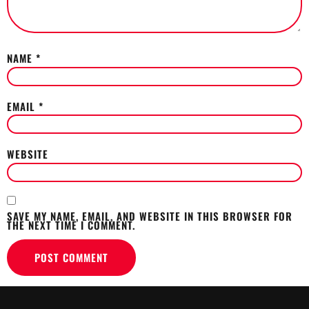
NAME
*
EMAIL
*
WEBSITE
SAVE MY NAME, EMAIL, AND WEBSITE IN THIS BROWSER FOR
THE NEXT TIME I COMMENT.