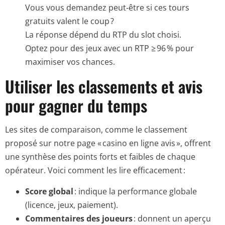
Vous vous demandez peut‑être si ces tours
gratuits valent le coup ?
La réponse dépend du RTP du slot choisi.
Optez pour des jeux avec un RTP ≥ 96 % pour
maximiser vos chances.
Utiliser les classements et avis
pour gagner du temps
Les sites de comparaison, comme le classement
proposé sur notre page « casino en ligne avis », offrent
une synthèse des points forts et faibles de chaque
opérateur. Voici comment les lire efficacement :
Score global
: indique la performance globale
(licence, jeux, paiement).
Commentaires des joueurs
: donnent un aperçu