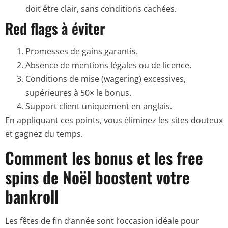
doit être clair, sans conditions cachées.
Red flags à éviter
Promesses de gains garantis.
Absence de mentions légales ou de licence.
Conditions de mise (wagering) excessives,
supérieures à 50× le bonus.
Support client uniquement en anglais.
En appliquant ces points, vous éliminez les sites douteux
et gagnez du temps.
Comment les bonus et les free
spins de Noël boostent votre
bankroll
Les fêtes de fin d’année sont l’occasion idéale pour