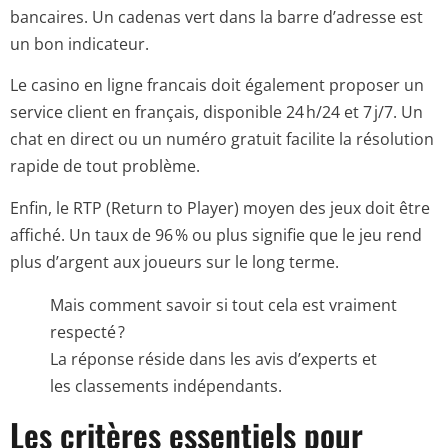
bancaires. Un cadenas vert dans la barre d’adresse est
un bon indicateur.
Le casino en ligne francais doit également proposer un
service client en français, disponible 24 h/24 et 7 j/7. Un
chat en direct ou un numéro gratuit facilite la résolution
rapide de tout problème.
Enfin, le RTP (Return to Player) moyen des jeux doit être
affiché. Un taux de 96 % ou plus signifie que le jeu rend
plus d’argent aux joueurs sur le long terme.
Mais comment savoir si tout cela est vraiment
respecté ?
La réponse réside dans les avis d’experts et
les classements indépendants.
Les critères essentiels pour