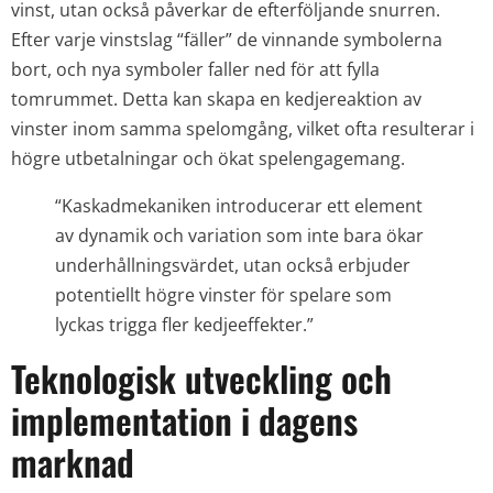
vinst, utan också påverkar de efterföljande snurren.
Efter varje vinstslag “fäller” de vinnande symbolerna
bort, och nya symboler faller ned för att fylla
tomrummet. Detta kan skapa en kedjereaktion av
vinster inom samma spelomgång, vilket ofta resulterar i
högre utbetalningar och ökat spelengagemang.
“Kaskadmekaniken introducerar ett element
av dynamik och variation som inte bara ökar
underhållningsvärdet, utan också erbjuder
potentiellt högre vinster för spelare som
lyckas trigga fler kedjeeffekter.”
Teknologisk utveckling och
implementation i dagens
marknad