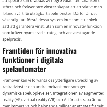
att spelare kan drabbas av högre volatilitet. Chansen till
större och frekventare vinster skapar ett attraktivt men
ibland svårt förutsägbart spelmönster. Därför är det
väsentligt att förstå dessa system inte som ett enkelt
sätt att garantera vinst, utan som en innovativ funktion
som kräver nyanserad strategi och ansvarstagande
spelpraxis.
Framtiden för innovativa
funktioner i digitala
spelautomater
Framöver kan vi förvänta oss ytterligare utveckling av
kaskadvinster
och andra mekanismer som ger
dynamiska spelupplevelser. Integrationen av augmented
reality (AR), virtual reality (VR) och AI för att skapa ännu
mer immersiva och belönande miljöer är ett steg framåt