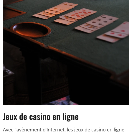
Jeux de casino en ligne
Avec l’avènement d’Internet, les jeux de casino en ligne