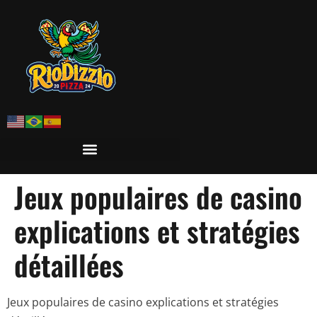
Jeux populaires de casino
explications et stratégies
détaillées
Jeux populaires de casino explications et stratégies