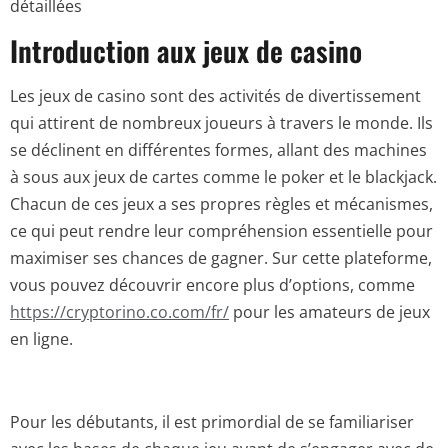
détaillées
Introduction aux jeux de casino
Les jeux de casino sont des activités de divertissement
qui attirent de nombreux joueurs à travers le monde. Ils
se déclinent en différentes formes, allant des machines
à sous aux jeux de cartes comme le poker et le blackjack.
Chacun de ces jeux a ses propres règles et mécanismes,
ce qui peut rendre leur compréhension essentielle pour
maximiser ses chances de gagner. Sur cette plateforme,
vous pouvez découvrir encore plus d’options, comme
https://cryptorino.co.com/fr/
pour les amateurs de jeux
en ligne.
Pour les débutants, il est primordial de se familiariser