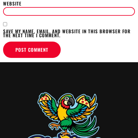
WEBSITE
SAVE MY NAME, EMAIL, AND WEBSITE IN THIS BROWSER FOR
THE NEXT TIME I COMMENT.