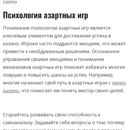
casino
Психология азартных игр
Понимание психологии азартных игр является
ключевым элементом для достижения успеха в
казино. Игроки часто поддаются эмоциям, что может
привести к необдуманным решениям. Осознанное
управление своими эмоциями и понимание
механизмов азартных игр поможет избежать многих
ловушек и повысить шансы на успех. Например,
многие начинают свой путь в азартных играх с
пинко
казино
, что помогает им понять вектор своих целей.
Старайтесь развивать свою способность к
самоанализу. Задавайте себе вопросы о том, почему