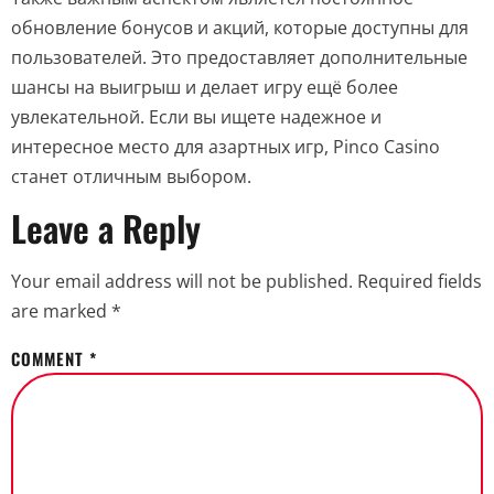
обновление бонусов и акций, которые доступны для
пользователей. Это предоставляет дополнительные
шансы на выигрыш и делает игру ещё более
увлекательной. Если вы ищете надежное и
интересное место для азартных игр, Pinco Casino
станет отличным выбором.
Leave a Reply
Your email address will not be published.
Required fields
are marked
*
COMMENT
*