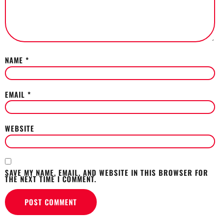
NAME
*
EMAIL
*
WEBSITE
SAVE MY NAME, EMAIL, AND WEBSITE IN THIS BROWSER FOR
THE NEXT TIME I COMMENT.