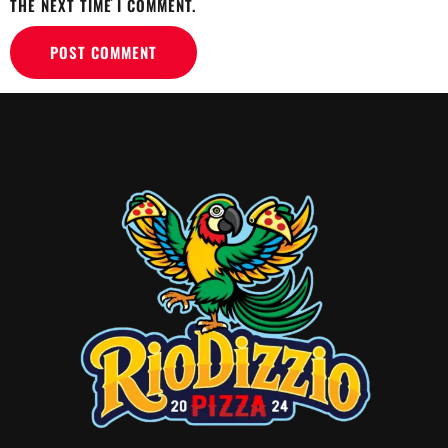
THE NEXT TIME I COMMENT.