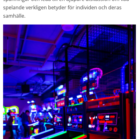
spelande verkligen betyder för individen och deras
samhälle.