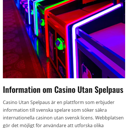
Information om Casino Utan Spelpaus
Casino Utan Spelpaus är en plattform som erbjuder
information till svenska spelare som söker säkra
internationella casinon utan svensk licens. Webbplatsen
gör det möjligt för användare att utforska olika