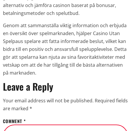
alternativ och jämföra casinon baserat på bonusar,
betalningsmetoder och spelutbud.
Genom att sammanställa viktig information och erbjuda
en översikt över spelmarknaden, hjälper Casino Utan
Spelpaus spelare att fatta informerade beslut, vilket kan
bidra till en positiv och ansvarsfull spelupplevelse. Detta
gör att spelarna kan njuta av sina favoritaktiviteter med
vetskap om att de har tillgång till de bästa alternativen
på marknaden.
Leave a Reply
Your email address will not be published.
Required fields
are marked
*
COMMENT
*