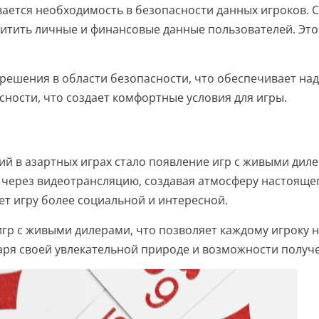
вается необходимость в безопасности данных игроков.
тить личные и финансовые данные пользователей. Это
решения в области безопасности, что обеспечивает над
сности, что создает комфортные условия для игры.
й в азартных играх стало появление игр с живыми диле
через видеотрансляцию, создавая атмосферу настоящего
ет игру более социальной и интересной.
гр с живыми дилерами, что позволяет каждому игроку 
аря своей увлекательной природе и возможности получ