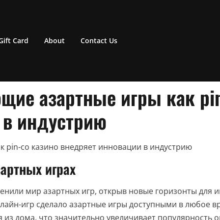
Gift Card
About
Contact Us
щие азартные игры как pi
 в индустрию
к pin-co казино внедряет инновации в индустрию
зартных играх
нили мир азартных игр, открыв новые горизонты для и
айн-игр сделало азартные игры доступными в любое вр
 из дома, что значительно увеличивает популярность 