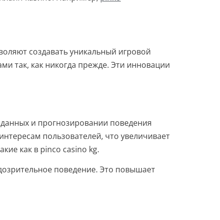
озволяют создавать уникальный игровой
ми так, как никогда прежде. Эти инновации
е данных и прогнозировании поведения
 интересам пользователей, что увеличивает
ие как в pinco casino kg.
одозрительное поведение. Это повышает