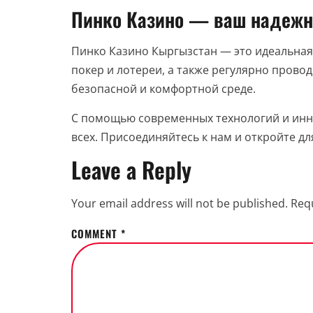
Пинко Казино — ваш надежны
Пинко Казино Кыргызстан — это идеальная
покер и лотереи, а также регулярно пров
безопасной и комфортной среде.
С помощью современных технологий и инн
всех. Присоединяйтесь к нам и откройте дл
Leave a Reply
Your email address will not be published.
Requ
COMMENT
*