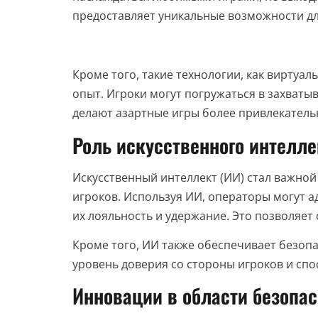
предоставляет уникальные возможности дл
Кроме того, такие технологии, как виртуал
опыт. Игроки могут погружаться в захваты
делают азартные игры более привлекатель
Роль искусственного интелле
Искусственный интеллект (ИИ) стал важной
игроков. Используя ИИ, операторы могут а
их лояльность и удержание. Это позволяет 
Кроме того, ИИ также обеспечивает безоп
уровень доверия со стороны игроков и спо
Инновации в области безопас