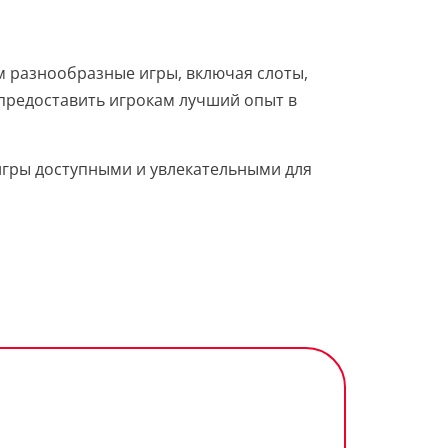
м разнообразные игры, включая слоты,
 предоставить игрокам лучший опыт в
гры доступными и увлекательными для