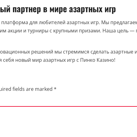
й партнер в мире азартных игр
 платформа для любителей азартных игр. Мы предлагае
одим акции и турниры с крупными призами. Наша цель —
овационных решений мы стремимся сделать азартные и
я себя новый мир азартных игр с Пинко Казино!
ired fields are marked
*